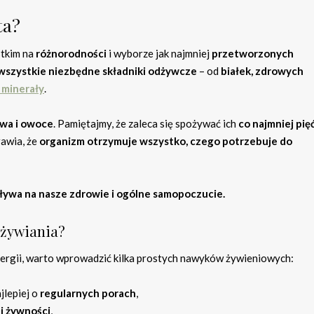
ta?
stkim na
różnorodności
i wyborze jak najmniej
przetworzonych
wszystkie niezbędne składniki odżywcze
– od
białek, zdrowych
 minerały
.
ywa i owoce
. Pamiętajmy, że zaleca się spożywać ich
co najmniej pięć
rawia, że
organizm otrzymuje wszystko, czego potrzebuje do
ływa na nasze zdrowie i ogólne samopoczucie.
dżywiania?
nergii, warto wprowadzić kilka prostych nawyków żywieniowych:
ajlepiej o
regularnych porach
,
j żywności
,