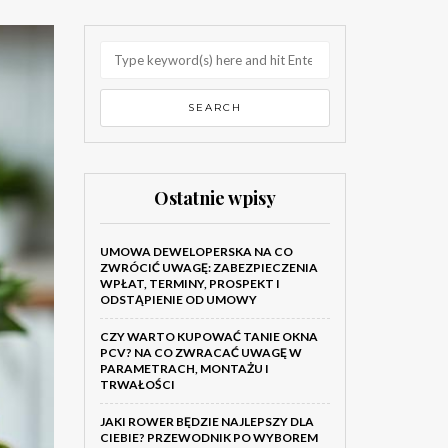
Ostatnie wpisy
UMOWA DEWELOPERSKA NA CO
ZWRÓCIĆ UWAGĘ: ZABEZPIECZENIA
WPŁAT, TERMINY, PROSPEKT I
ODSTĄPIENIE OD UMOWY
CZY WARTO KUPOWAĆ TANIE OKNA
PCV? NA CO ZWRACAĆ UWAGĘ W
PARAMETRACH, MONTAŻU I
TRWAŁOŚCI
JAKI ROWER BĘDZIE NAJLEPSZY DLA
CIEBIE? PRZEWODNIK PO WYBOREM