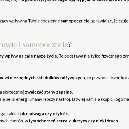
czący wpływ na Twoje codzienne
samopoczucie
, sprawiając, że czuje
rowie i samopoczucie
?
 wpływ na całe nasze życie.
To podstawa nie tylko fizycznego zd
zmowi
niezbędnych składników odżywczych
, co przynosi liczne kor
a skuteczniej
zwalczać stany zapalne
,
ię pełni energii, mamy lepszy nastrój, łatwiej nam się skupić i ogóln
gą, takimi jak
nadwaga czy otyłość
,
źnych chorób, w tym
schorzeń serca, cukrzycy czy niektórych