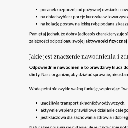
poranek rozpocznij od pożywnej owsianki z o
na obiad wybierz porcję kurczaka w towarzyst
na kolację postaw na lekką rybę podaną z kaszą
Pamiętaj jednak, że dobry jadłospis charakteryzuje s
zależności od poziomu swojej
aktywności fizycznej
Jakie jest znaczenie nawodnienia i 
Odpowiednie nawodnienie to prawdziwy klucz do
diety.
Nasz organizm, aby działać sprawnie, nieustan
Woda pełni niezwykle ważną funkcję, wspierając Two
umożliwia transport składników odżywczych,
aktywnie wspiera prawidłowe działanie całego 
jest kluczowa dla zachowania zdrowia i dobre
Naturalnie pojawia się pytanie: ile jej faktycznie p