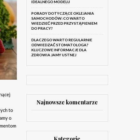
IDEALNEGO MODELU
PORADY DOTYCZĄCE OKLEJANIA
SAMOCHODÓW: CO WARTO
WIEDZIEĆ PRZED PRZYSTĄPIENIEM
DO PRACY?
DLACZEGO WARTO REGULARNIE
ODWIEDZAĆ STOMATOLOGA?
KLUCZOWE INFORMACJE DLA
ZDROWIA JAMY USTNEJ
nącej
Najnowsze komentarze
ych to
bamy o
damentom
Kategorie