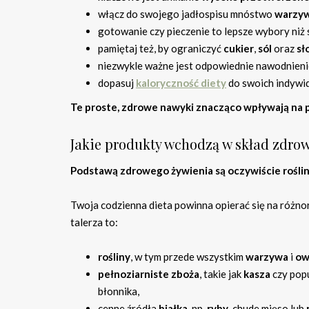
włącz do swojego jadłospisu mnóstwo
warzyw
gotowanie czy pieczenie to lepsze wybory niż 
pamiętaj też, by ograniczyć
cukier
,
sól
oraz
sł
niezwykle ważne jest odpowiednie nawodnieni
dopasuj
kaloryczność diety
do swoich indywid
Te proste, zdrowe nawyki znacząco wpływają na p
Jakie produkty wchodzą w skład zdrow
Podstawą zdrowego żywienia są oczywiście roślin
Twoja codzienna dieta powinna opierać się na róż
talerza to:
rośliny
, w tym przede wszystkim
warzywa
i
ow
pełnoziarniste zboża
, takie jak
kasza
czy pop
błonnika,
cenne źródła
białka
, np.
ryby
, chude mięso lub