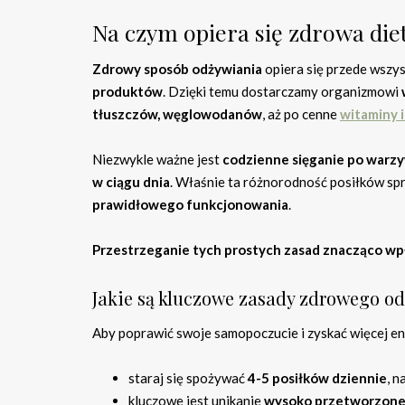
Na czym opiera się zdrowa die
Zdrowy sposób odżywiania
opiera się przede wszy
produktów
. Dzięki temu dostarczamy organizmowi
tłuszczów, węglowodanów
, aż po cenne
witaminy i
Niezwykle ważne jest
codzienne sięganie po warz
w ciągu dnia
. Właśnie ta różnorodność posiłków sp
prawidłowego funkcjonowania
.
Przestrzeganie tych prostych zasad znacząco wp
Jakie są kluczowe zasady zdrowego o
Aby poprawić swoje samopoczucie i zyskać więcej e
staraj się spożywać
4-5 posiłków dziennie
, n
kluczowe jest unikanie
wysoko przetworzone