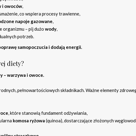
 i owoców
,
smażenie, co wspiera procesy trawienne,
odzone napoje gazowane
,
e organizmu – pij dużo
wody
,
ualnych potrzeb.
oprawę samopoczucia i dodają energii.
ej diety?
y – warzywa i owoce.
norodnych, pełnowartościowych składnikach. Ważne elementy zdrowe
oce
, które stanowią fundament odżywiania,
ularna
komosa ryżowa
(quinoa), dostarczające złożonych węglowod
rośliny strączkowe
.