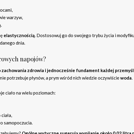
wocami,
wie warzyw,
.
ię
elastycznością
. Dostosowuj go do swojego trybu życia i modyfik
danego dnia.
zdrowych napojów?
 zachowania zdrowia i jednocześnie fundament każdej przemyśl
nie potrzebuje płynów, a prym wśród nich wiedzie oczywiście
woda
.
je ciało na wielu poziomach:
ciała,
go samopoczucia.
otrzebujemy?
Ogólne wytyczne sugerują wypijanie około 0,02 litra