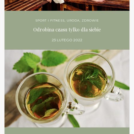
SPORT I FITNESS
,
URODA
,
ZDROWIE
Odrobina czasu tylko dla siebie
23 LUTEGO 2022