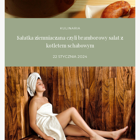
KULINARIA
Sałatka ziemniaczana czyli bramborowy salat z
kotletem schabowym
22 STYCZNIA 2024