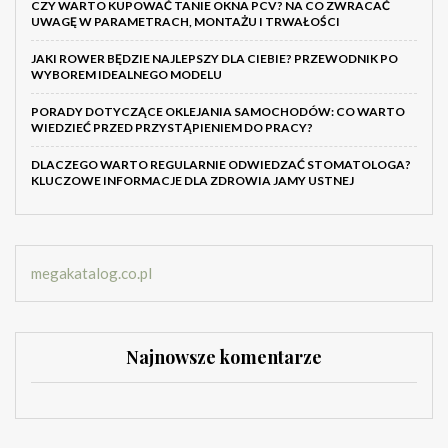
CZY WARTO KUPOWAĆ TANIE OKNA PCV? NA CO ZWRACAĆ
UWAGĘ W PARAMETRACH, MONTAŻU I TRWAŁOŚCI
JAKI ROWER BĘDZIE NAJLEPSZY DLA CIEBIE? PRZEWODNIK PO
WYBOREM IDEALNEGO MODELU
PORADY DOTYCZĄCE OKLEJANIA SAMOCHODÓW: CO WARTO
WIEDZIEĆ PRZED PRZYSTĄPIENIEM DO PRACY?
DLACZEGO WARTO REGULARNIE ODWIEDZAĆ STOMATOLOGA?
KLUCZOWE INFORMACJE DLA ZDROWIA JAMY USTNEJ
megakatalog.co.pl
Najnowsze komentarze