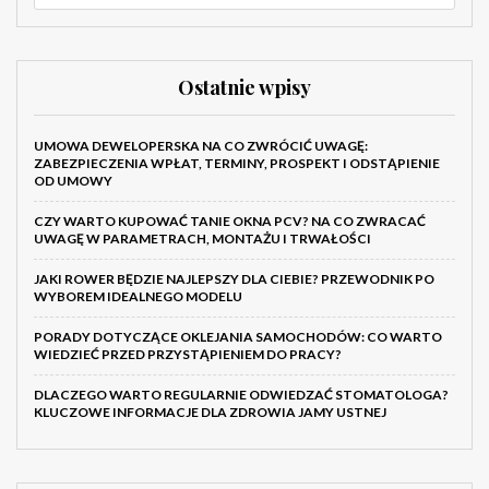
Ostatnie wpisy
UMOWA DEWELOPERSKA NA CO ZWRÓCIĆ UWAGĘ:
ZABEZPIECZENIA WPŁAT, TERMINY, PROSPEKT I ODSTĄPIENIE
OD UMOWY
CZY WARTO KUPOWAĆ TANIE OKNA PCV? NA CO ZWRACAĆ
UWAGĘ W PARAMETRACH, MONTAŻU I TRWAŁOŚCI
JAKI ROWER BĘDZIE NAJLEPSZY DLA CIEBIE? PRZEWODNIK PO
WYBOREM IDEALNEGO MODELU
PORADY DOTYCZĄCE OKLEJANIA SAMOCHODÓW: CO WARTO
WIEDZIEĆ PRZED PRZYSTĄPIENIEM DO PRACY?
DLACZEGO WARTO REGULARNIE ODWIEDZAĆ STOMATOLOGA?
KLUCZOWE INFORMACJE DLA ZDROWIA JAMY USTNEJ