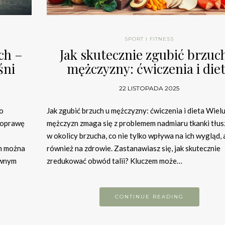
SPORT I FITNESS
ch –
Jak skutecznie zgubić brzuc
śni
mężczyzny: ćwiczenia i die
22 LISTOPADA 2025
ko
Jak zgubić brzuch u mężczyzny: ćwiczenia i dieta Wiel
poprawę
mężczyzn zmaga się z problemem nadmiaru tkanki tłu
w okolicy brzucha, co nie tylko wpływa na ich wygląd, 
m można
również na zdrowie. Zastanawiasz się, jak skutecznie
ywnym
zredukować obwód talii? Kluczem może…
CONTINUE READING