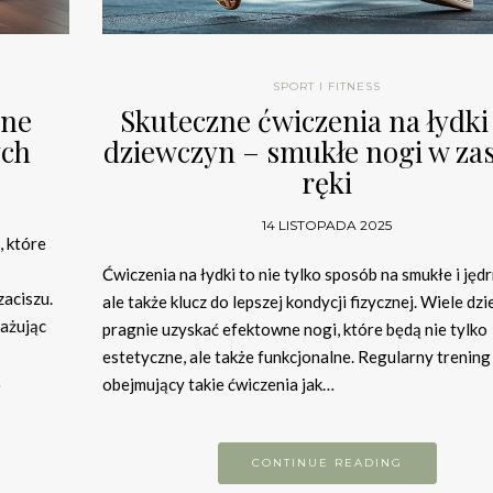
SPORT I FITNESS
wne
Skuteczne ćwiczenia na łydki
ych
dziewczyn – smukłe nogi w za
ręki
14 LISTOPADA 2025
 które
Ćwiczenia na łydki to nie tylko sposób na smukłe i jędr
aciszu.
ale także klucz do lepszej kondycji fizycznej. Wiele dz
gażując
pragnie uzyskać efektowne nogi, które będą nie tylko
estetyczne, ale także funkcjonalne. Regularny trening
…
obejmujący takie ćwiczenia jak…
CONTINUE READING