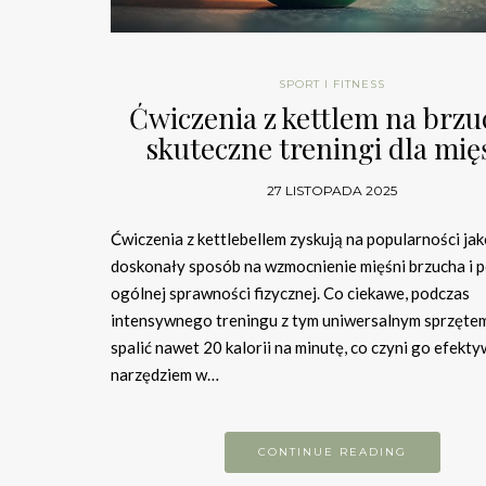
SPORT I FITNESS
Ćwiczenia z kettlem na brzu
skuteczne treningi dla mię
27 LISTOPADA 2025
Ćwiczenia z kettlebellem zyskują na popularności ja
doskonały sposób na wzmocnienie mięśni brzucha i 
ogólnej sprawności fizycznej. Co ciekawe, podczas
intensywnego treningu z tym uniwersalnym sprzęte
spalić nawet 20 kalorii na minutę, co czyni go efekt
narzędziem w…
CONTINUE READING