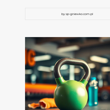
by sp-gniewko.com.pl