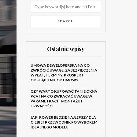
Ostatnie wpisy
UMOWA DEWELOPERSKA NA CO
ZWRÓCIĆ UWAGĘ: ZABEZPIECZENIA
WPŁAT, TERMINY, PROSPEKT I
ODSTĄPIENIE OD UMOWY
CZY WARTO KUPOWAĆ TANIE OKNA
PCV? NA CO ZWRACAĆ UWAGĘ W
PARAMETRACH, MONTAŻU I
TRWAŁOŚCI
JAKI ROWER BĘDZIE NAJLEPSZY DLA
CIEBIE? PRZEWODNIK PO WYBOREM
IDEALNEGO MODELU