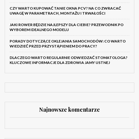
CZY WARTO KUPOWAĆ TANIE OKNA PCV? NA CO ZWRACAĆ
UWAGĘ W PARAMETRACH, MONTAŻU I TRWAŁOŚCI
JAKI ROWER BĘDZIE NAJLEPSZY DLA CIEBIE? PRZEWODNIK PO
WYBOREM IDEALNEGO MODELU
PORADY DOTYCZĄCE OKLEJANIA SAMOCHODÓW: CO WARTO
WIEDZIEĆ PRZED PRZYSTĄPIENIEM DO PRACY?
DLACZEGO WARTO REGULARNIE ODWIEDZAĆ STOMATOLOGA?
KLUCZOWE INFORMACJE DLA ZDROWIA JAMY USTNEJ
Najnowsze komentarze