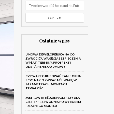
Ostatnie wpisy
UMOWA DEWELOPERSKA NA CO
ZWRÓCIĆ UWAGĘ: ZABEZPIECZENIA
WPŁAT, TERMINY, PROSPEKT I
ODSTĄPIENIE OD UMOWY
CZY WARTO KUPOWAĆ TANIE OKNA
PCV? NA CO ZWRACAĆ UWAGĘ W
PARAMETRACH, MONTAŻU I
TRWAŁOŚCI
JAKI ROWER BĘDZIE NAJLEPSZY DLA
CIEBIE? PRZEWODNIK PO WYBOREM
IDEALNEGO MODELU