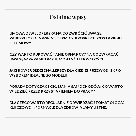
Ostatnie wpisy
UMOWA DEWELOPERSKA NA CO ZWRÓCIĆ UWAGĘ:
ZABEZPIECZENIA WPŁAT, TERMINY, PROSPEKT I ODSTĄPIENIE
OD UMOWY
CZY WARTO KUPOWAĆ TANIE OKNA PCV? NA CO ZWRACAĆ
UWAGĘ W PARAMETRACH, MONTAŻU I TRWAŁOŚCI
JAKI ROWER BĘDZIE NAJLEPSZY DLA CIEBIE? PRZEWODNIK PO
WYBOREM IDEALNEGO MODELU
PORADY DOTYCZĄCE OKLEJANIA SAMOCHODÓW: CO WARTO
WIEDZIEĆ PRZED PRZYSTĄPIENIEM DO PRACY?
DLACZEGO WARTO REGULARNIE ODWIEDZAĆ STOMATOLOGA?
KLUCZOWE INFORMACJE DLA ZDROWIA JAMY USTNEJ