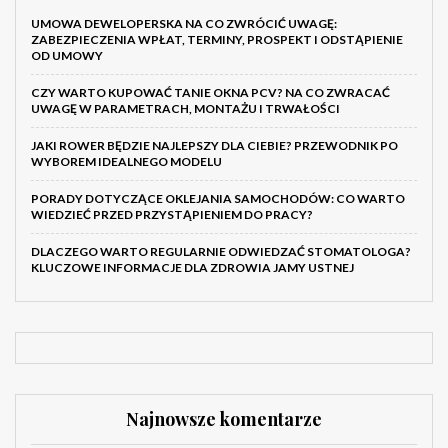
UMOWA DEWELOPERSKA NA CO ZWRÓCIĆ UWAGĘ:
ZABEZPIECZENIA WPŁAT, TERMINY, PROSPEKT I ODSTĄPIENIE
OD UMOWY
CZY WARTO KUPOWAĆ TANIE OKNA PCV? NA CO ZWRACAĆ
UWAGĘ W PARAMETRACH, MONTAŻU I TRWAŁOŚCI
JAKI ROWER BĘDZIE NAJLEPSZY DLA CIEBIE? PRZEWODNIK PO
WYBOREM IDEALNEGO MODELU
PORADY DOTYCZĄCE OKLEJANIA SAMOCHODÓW: CO WARTO
WIEDZIEĆ PRZED PRZYSTĄPIENIEM DO PRACY?
DLACZEGO WARTO REGULARNIE ODWIEDZAĆ STOMATOLOGA?
KLUCZOWE INFORMACJE DLA ZDROWIA JAMY USTNEJ
Najnowsze komentarze