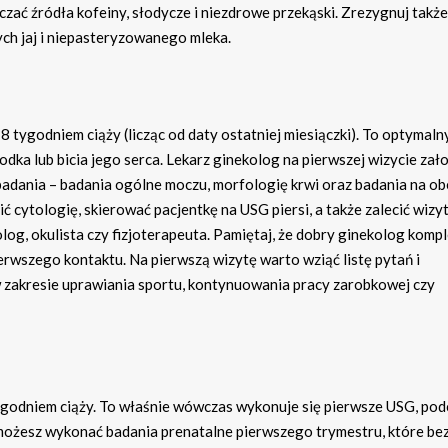
zać źródła kofeiny, słodycze i niezdrowe przekąski. Zrezygnuj także
ch jaj i niepasteryzowanego mleka.
 tygodniem ciąży (licząc od daty ostatniej miesiączki). To optymaln
dka lub bicia jego serca. Lekarz ginekolog na pierwszej wizycie zał
 badania – badania ogólne moczu, morfologię krwi oraz badania na o
cytologię, skierować pacjentkę na USG piersi, a także zalecić wizyt
olog, okulista czy fizjoterapeuta. Pamiętaj, że dobry ginekolog kom
ierwszego kontaktu. Na pierwszą wizytę warto wziąć listę pytań i
w zakresie uprawiania sportu, kontynuowania pracy zarobkowej czy
ygodniem ciąży. To właśnie wówczas wykonuje się pierwsze USG, pod
ożesz wykonać badania prenatalne pierwszego trymestru, które bez