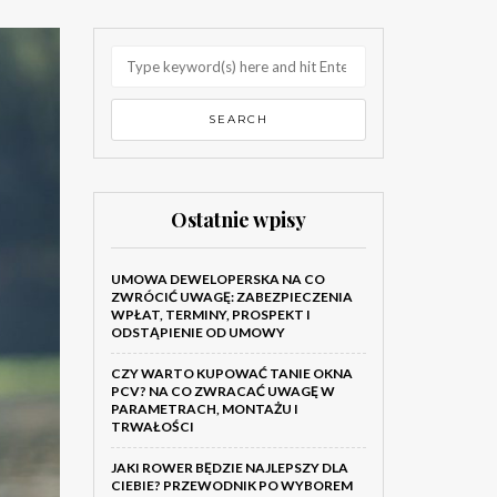
Ostatnie wpisy
UMOWA DEWELOPERSKA NA CO
ZWRÓCIĆ UWAGĘ: ZABEZPIECZENIA
WPŁAT, TERMINY, PROSPEKT I
ODSTĄPIENIE OD UMOWY
CZY WARTO KUPOWAĆ TANIE OKNA
PCV? NA CO ZWRACAĆ UWAGĘ W
PARAMETRACH, MONTAŻU I
TRWAŁOŚCI
JAKI ROWER BĘDZIE NAJLEPSZY DLA
CIEBIE? PRZEWODNIK PO WYBOREM