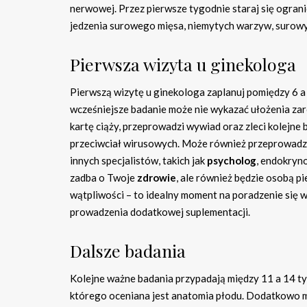
nerwowej. Przez pierwsze tygodnie staraj się ogranic
jedzenia surowego mięsa, niemytych warzyw, surowy
Pierwsza wizyta u ginekologa
Pierwszą wizytę u ginekologa zaplanuj pomiędzy 6 a 8
wcześniejsze badanie może nie wykazać ułożenia zaro
kartę ciąży, przeprowadzi wywiad oraz zleci kolejne
przeciwciał wirusowych. Może również przeprowadzić 
innych specjalistów, takich jak
psycholog
, endokryn
zadba o Twoje
zdrowie
, ale również będzie osobą p
wątpliwości – to idealny moment na poradzenie się 
prowadzenia dodatkowej suplementacji.
Dalsze badania
Kolejne ważne badania przypadają między 11 a 14 t
którego oceniana jest anatomia płodu. Dodatkowo m