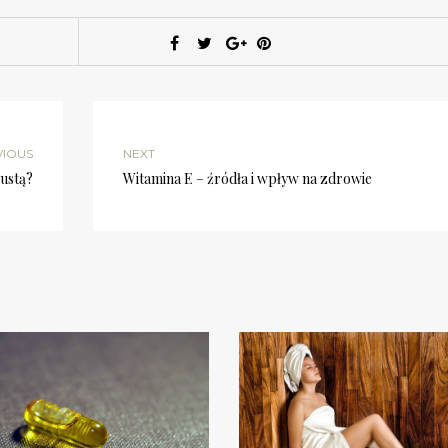
VIOUS
NEXT
łustą?
Witamina E – źródła i wpływ na zdrowie