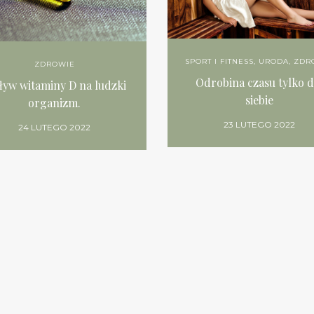
SPORT I FITNESS
,
URODA
,
ZDR
ZDROWIE
Odrobina czasu tylko d
yw witaminy D na ludzki
siebie
organizm.
23 LUTEGO 2022
24 LUTEGO 2022