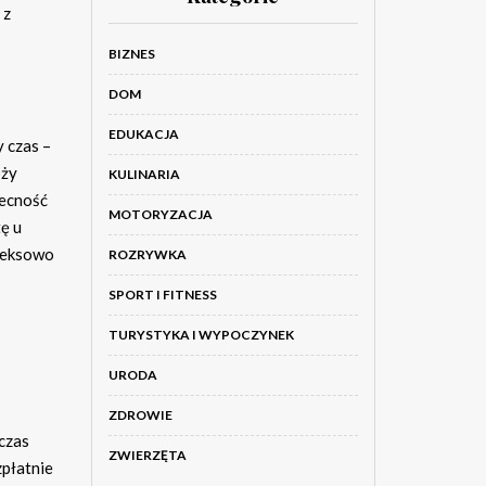
 z
BIZNES
DOM
EDUKACJA
y czas –
oży
KULINARIA
becność
MOTORYZACJA
ę u
pleksowo
ROZRYWKA
SPORT I FITNESS
TURYSTYKA I WYPOCZYNEK
URODA
ZDROWIE
czas
ZWIERZĘTA
płatnie