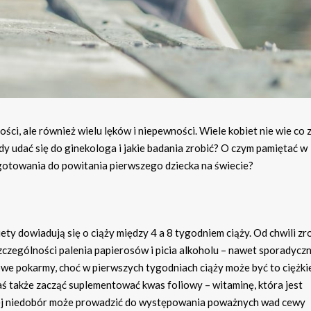
ści, ale również wielu lęków i niepewności. Wiele kobiet nie wie co 
y udać się do ginekologa i jakie badania zrobić? O czym pamiętać w
gotowania do powitania pierwszego dziecka na świecie?
ty dowiadują się o ciąży między 4 a 8 tygodniem ciąży. Od chwili zr
czególności palenia papierosów i picia alkoholu – nawet sporadyczn
iowe pokarmy, choć w pierwszych tygodniach ciąży może być to ciężki
aś także zacząć suplementować kwas foliowy – witaminę, która jest
órej niedobór może prowadzić do występowania poważnych wad cewy