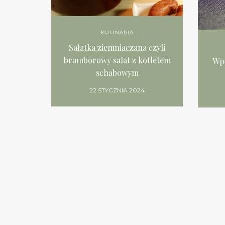
KULINARIA
Sałatka ziemniaczana czyli
bramborowy salat z kotletem
Wpł
schabowym
22 STYCZNIA 2024