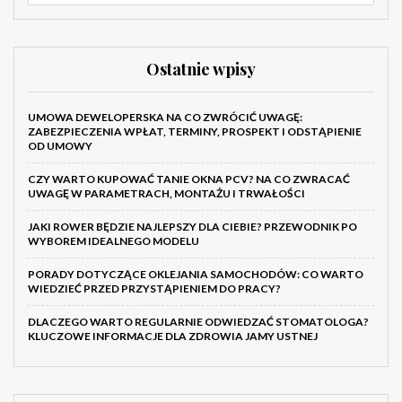
Ostatnie wpisy
UMOWA DEWELOPERSKA NA CO ZWRÓCIĆ UWAGĘ:
ZABEZPIECZENIA WPŁAT, TERMINY, PROSPEKT I ODSTĄPIENIE
OD UMOWY
CZY WARTO KUPOWAĆ TANIE OKNA PCV? NA CO ZWRACAĆ
UWAGĘ W PARAMETRACH, MONTAŻU I TRWAŁOŚCI
JAKI ROWER BĘDZIE NAJLEPSZY DLA CIEBIE? PRZEWODNIK PO
WYBOREM IDEALNEGO MODELU
PORADY DOTYCZĄCE OKLEJANIA SAMOCHODÓW: CO WARTO
WIEDZIEĆ PRZED PRZYSTĄPIENIEM DO PRACY?
DLACZEGO WARTO REGULARNIE ODWIEDZAĆ STOMATOLOGA?
KLUCZOWE INFORMACJE DLA ZDROWIA JAMY USTNEJ