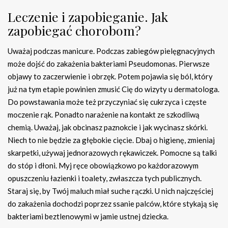
Leczenie i zapobieganie. Jak
zapobiegać chorobom?
Uważaj podczas manicure. Podczas zabiegów pielęgnacyjnych
może dojść do zakażenia bakteriami Pseudomonas. Pierwsze
objawy to zaczerwienie i obrzęk. Potem pojawia się ból, który
już na tym etapie powinien zmusić Cię do wizyty u dermatologa.
Do powstawania może też przyczyniać się cukrzyca i częste
moczenie rąk. Ponadto narażenie na kontakt ze szkodliwą
chemią. Uważaj, jak obcinasz paznokcie i jak wycinasz skórki.
Niech to nie będzie za głębokie cięcie. Dbaj o higienę, zmieniaj
skarpetki, używaj jednorazowych rękawiczek. Pomocne są talki
do stóp i dłoni. Myj ręce obowiązkowo po każdorazowym
opuszczeniu łazienki i toalety, zwłaszcza tych publicznych.
Staraj się, by Twój maluch miał suche rączki. U nich najczęściej
do zakażenia dochodzi poprzez ssanie palców, które stykają się
bakteriami beztlenowymi w jamie ustnej dziecka.