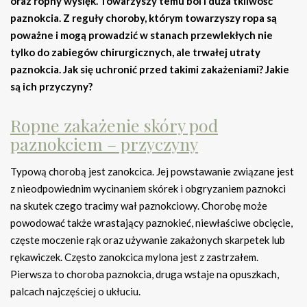
oraz ropny wysięk. Towarzyszy temu ból i duża tkliwość
paznokcia. Z reguły choroby, którym towarzyszy ropa są
poważne i mogą prowadzić w stanach przewlekłych nie
tylko do zabiegów chirurgicznych, ale trwałej utraty
paznokcia. Jak się uchronić przed takimi zakażeniami? Jakie
są ich przyczyny?
Ropne zakażenie skóry pod
paznokciem – przyczyny
Typową chorobą jest zanokcica. Jej powstawanie związane jest
z nieodpowiednim wycinaniem skórek i obgryzaniem paznokci
na skutek czego tracimy wał paznokciowy. Chorobę może
powodować także wrastający paznokieć, niewłaściwe obcięcie,
częste moczenie rąk oraz używanie zakażonych skarpetek lub
rękawiczek. Często zanokcica mylona jest z zastrzałem.
Pierwsza to choroba paznokcia, druga wstaje na opuszkach,
palcach najczęściej o ukłuciu.