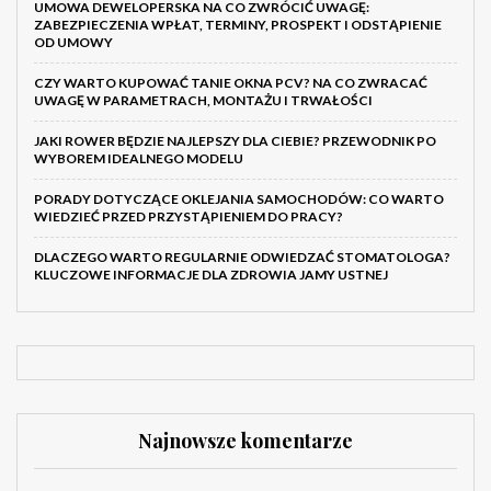
UMOWA DEWELOPERSKA NA CO ZWRÓCIĆ UWAGĘ:
ZABEZPIECZENIA WPŁAT, TERMINY, PROSPEKT I ODSTĄPIENIE
OD UMOWY
CZY WARTO KUPOWAĆ TANIE OKNA PCV? NA CO ZWRACAĆ
UWAGĘ W PARAMETRACH, MONTAŻU I TRWAŁOŚCI
JAKI ROWER BĘDZIE NAJLEPSZY DLA CIEBIE? PRZEWODNIK PO
WYBOREM IDEALNEGO MODELU
PORADY DOTYCZĄCE OKLEJANIA SAMOCHODÓW: CO WARTO
WIEDZIEĆ PRZED PRZYSTĄPIENIEM DO PRACY?
DLACZEGO WARTO REGULARNIE ODWIEDZAĆ STOMATOLOGA?
KLUCZOWE INFORMACJE DLA ZDROWIA JAMY USTNEJ
Najnowsze komentarze