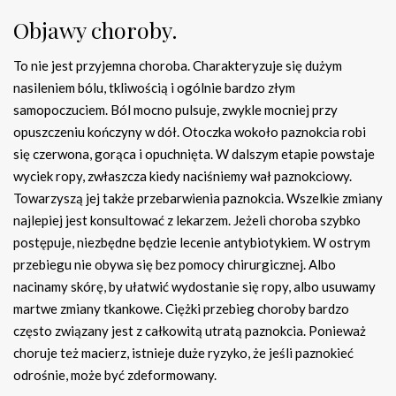
Objawy choroby.
To nie jest przyjemna choroba. Charakteryzuje się dużym
nasileniem bólu, tkliwością i ogólnie bardzo złym
samopoczuciem. Ból mocno pulsuje, zwykle mocniej przy
opuszczeniu kończyny w dół. Otoczka wokoło paznokcia robi
się czerwona, gorąca i opuchnięta. W dalszym etapie powstaje
wyciek ropy, zwłaszcza kiedy naciśniemy wał paznokciowy.
Towarzyszą jej także przebarwienia paznokcia. Wszelkie zmiany
najlepiej jest konsultować z lekarzem. Jeżeli choroba szybko
postępuje, niezbędne będzie lecenie antybiotykiem. W ostrym
przebiegu nie obywa się bez pomocy chirurgicznej. Albo
nacinamy skórę, by ułatwić wydostanie się ropy, albo usuwamy
martwe zmiany tkankowe. Ciężki przebieg choroby bardzo
często związany jest z całkowitą utratą paznokcia. Ponieważ
choruje też macierz, istnieje duże ryzyko, że jeśli paznokieć
odrośnie, może być zdeformowany.