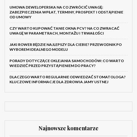
UMOWA DEWELOPERSKA NA CO ZWRÓCIĆ UWAGĘ:
ZABEZPIECZENIA WPŁAT, TERMINY, PROSPEKT I ODSTĄPIENIE
OD UMOWY
CZY WARTO KUPOWAĆ TANIE OKNA PCV? NA CO ZWRACAĆ
UWAGĘ W PARAMETRACH, MONTAŻU I TRWAŁOŚCI
JAKI ROWER BĘDZIE NAJLEPSZY DLA CIEBIE? PRZEWODNIK PO
WYBOREM IDEALNEGO MODELU
PORADY DOTYCZĄCE OKLEJANIA SAMOCHODÓW: CO WARTO
WIEDZIEĆ PRZED PRZYSTĄPIENIEM DO PRACY?
DLACZEGO WARTO REGULARNIE ODWIEDZAĆ STOMATOLOGA?
KLUCZOWE INFORMACJE DLA ZDROWIA JAMY USTNEJ
Najnowsze komentarze