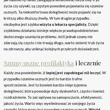
życia czy używki, są częstym powodem pojawiania się szumów
usznych. Ta niekomfortowa dolegliwość może pojawić się na
krótszą albo dłuższą chwilę. W tym drugim przypadku
niezbędna jest szybka
wizyta u lekarza specjalisty
. Dzięki
szybkiemu działaniu istnieje większe prawdopodobieństwo
skutecznego usunięcia problemu. Jeśli jednak szumy nie
zdarzają się często i nie trwają długo, warto zmienić tryb życia
na zdrowszy, aby uniknąć kolejnych przykrych doświadczeń.
Szumy uszne profilaktyka
i leczenie
Każdy zna powiedzenie, iż
lepiej jest zapobiegać niż leczyć
. W
przypadku szumów usznych jest to bardzo trafne
spostrzeżenie. Jest to bowiem bardzo nieprzyjemna
dolegliwość, która powoduje duży dyskomfort, często również
rozdrażnienie. To zaś wpływa na samopoczucie, efektywność,
jakość życia. Warto więc wyeliminować ze swojego życia
czynniki, które mogą być powodem szumów usznych.
Wśród