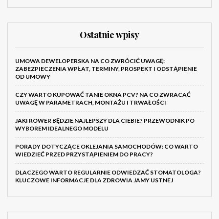
Ostatnie wpisy
UMOWA DEWELOPERSKA NA CO ZWRÓCIĆ UWAGĘ:
ZABEZPIECZENIA WPŁAT, TERMINY, PROSPEKT I ODSTĄPIENIE
OD UMOWY
CZY WARTO KUPOWAĆ TANIE OKNA PCV? NA CO ZWRACAĆ
UWAGĘ W PARAMETRACH, MONTAŻU I TRWAŁOŚCI
JAKI ROWER BĘDZIE NAJLEPSZY DLA CIEBIE? PRZEWODNIK PO
WYBOREM IDEALNEGO MODELU
PORADY DOTYCZĄCE OKLEJANIA SAMOCHODÓW: CO WARTO
WIEDZIEĆ PRZED PRZYSTĄPIENIEM DO PRACY?
DLACZEGO WARTO REGULARNIE ODWIEDZAĆ STOMATOLOGA?
KLUCZOWE INFORMACJE DLA ZDROWIA JAMY USTNEJ