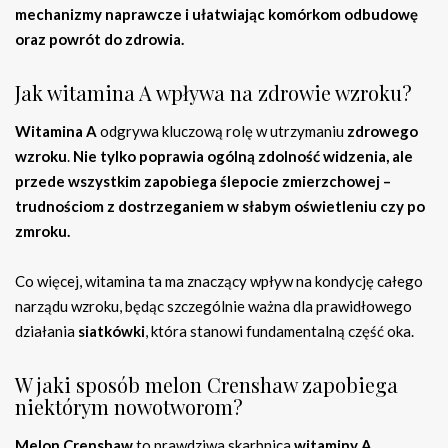
mechanizmy naprawcze i ułatwiając komórkom odbudowę
oraz powrót do zdrowia.
Jak witamina A wpływa na zdrowie wzroku?
Witamina A
odgrywa kluczową rolę w utrzymaniu
zdrowego
wzroku
.
Nie tylko poprawia ogólną zdolność widzenia, ale
przede wszystkim zapobiega ślepocie zmierzchowej –
trudnościom z dostrzeganiem w słabym oświetleniu czy po
zmroku.
Co więcej, witamina ta ma znaczący wpływ na kondycję całego
narządu wzroku, będąc szczególnie ważna dla prawidłowego
działania
siatkówki
, która stanowi fundamentalną część oka.
W jaki sposób melon Crenshaw zapobiega
niektórym nowotworom?
Melon Crenshaw
to prawdziwa skarbnica
witaminy A
.