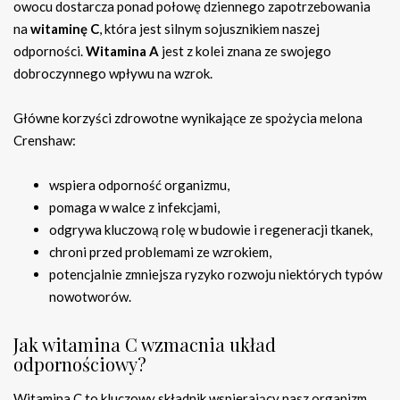
owocu dostarcza ponad połowę dziennego zapotrzebowania
na
witaminę C
, która jest silnym sojusznikiem naszej
odporności.
Witamina A
jest z kolei znana ze swojego
dobroczynnego wpływu na wzrok.
Główne korzyści zdrowotne wynikające ze spożycia melona
Crenshaw:
wspiera odporność organizmu,
pomaga w walce z infekcjami,
odgrywa kluczową rolę w budowie i regeneracji tkanek,
chroni przed problemami ze wzrokiem,
potencjalnie zmniejsza ryzyko rozwoju niektórych typów
nowotworów.
Jak witamina C wzmacnia układ
odpornościowy?
Witamina C to kluczowy składnik wspierający nasz organizm.