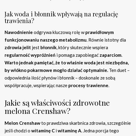
Jak woda i błonnik wpływają na regulację
trawienia?
Nawodnienie
odgrywa kluczową rolę w
prawidłowym
funkcjonowaniu naszego metabolizmu
. Równie istotny dla
zdrowia jelit
jest
błonnik
, który skutecznie wspiera
regularność wypróżnień
i pomaga zapobiegać
zaparciom
.
Warto jednak pamiętać, że to właśnie woda jest niezbędna,
by włókno pokarmowe mogło działać optymalnie.
Ten duet –
odpowiednia ilość płynów i błonnik – doskonale ze sobą
współpracuje, wspierając nasze
procesy trawienne
.
Jakie są właściwości zdrowotne
melona Crenshaw?
Melon Crenshaw
to prawdziwa skarbnica zdrowia, szczególnie
jeśli chodzi o
witaminę C
i
witaminę A
. Jedna porcja tego