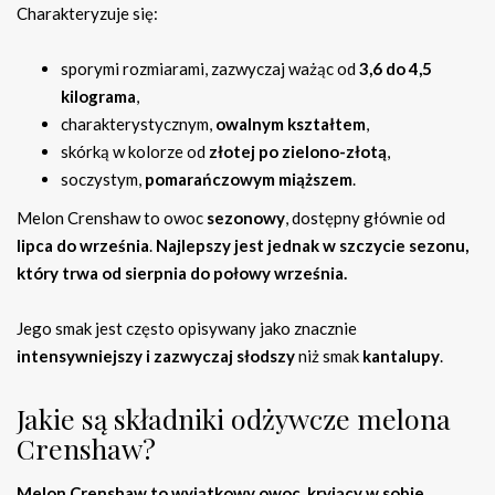
Charakteryzuje się:
sporymi rozmiarami, zazwyczaj ważąc od
3,6 do 4,5
kilograma
,
charakterystycznym,
owalnym kształtem
,
skórką w kolorze od
złotej po zielono-złotą
,
soczystym,
pomarańczowym miąższem
.
Melon Crenshaw to owoc
sezonowy
, dostępny głównie od
lipca do września
.
Najlepszy jest jednak w szczycie sezonu,
który trwa od sierpnia do połowy września.
Jego smak jest często opisywany jako znacznie
intensywniejszy i zazwyczaj słodszy
niż smak
kantalupy
.
Jakie są składniki odżywcze melona
Crenshaw?
Melon Crenshaw to wyjątkowy owoc, kryjący w sobie