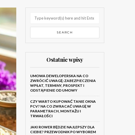
Ostatnie wpisy
UMOWA DEWELOPERSKA NA CO
ZWRÓCIĆ UWAGĘ: ZABEZPIECZENIA
WPŁAT, TERMINY, PROSPEKT I
ODSTĄPIENIE OD UMOWY
CZY WARTO KUPOWAĆ TANIE OKNA
PCV? NA CO ZWRACAĆ UWAGĘ W
PARAMETRACH, MONTAŻU I
TRWAŁOŚCI
JAKI ROWER BĘDZIE NAJLEPSZY DLA
CIEBIE? PRZEWODNIK PO WYBOREM