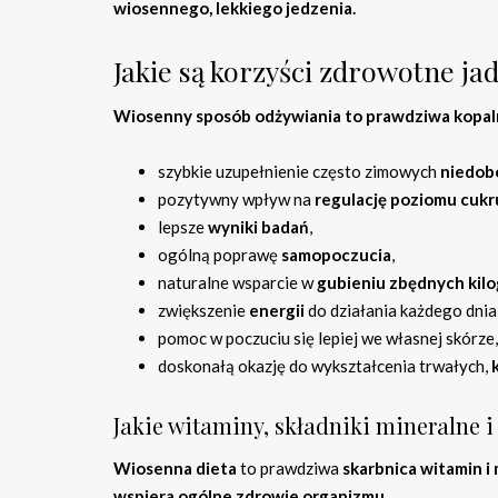
wiosennego, lekkiego jedzenia.
Jakie są korzyści zdrowotne j
Wiosenny sposób odżywiania to prawdziwa kopalni
szybkie uzupełnienie często zimowych
niedob
pozytywny wpływ na
regulację poziomu cukr
lepsze
wyniki badań
,
ogólną poprawę
samopoczucia
,
naturalne wsparcie w
gubieniu zbędnych kil
zwiększenie
energii
do działania każdego dnia
pomoc w poczuciu się lepiej we własnej skórze,
doskonałą okazję do wykształcenia trwałych,
Jakie witaminy, składniki mineralne i
Wiosenna dieta
to prawdziwa
skarbnica witamin i
wspiera ogólne zdrowie organizmu
.