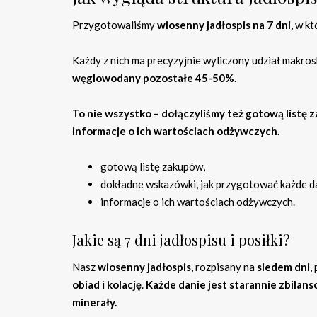
Przygotowaliśmy
wiosenny jadłospis na 7 dni
, w k
Każdy z nich ma precyzyjnie wyliczony udział makro
węglowodany pozostałe 45-50%
.
To nie wszystko – dołączyliśmy też gotową listę 
informacje o ich wartościach odżywczych.
gotową listę zakupów,
dokładne wskazówki, jak przygotować każde d
informacje o ich wartościach odżywczych.
Jakie są 7 dni jadłospisu i posiłki?
Nasz
wiosenny jadłospis
, rozpisany na
siedem dni
,
obiad
i
kolację
.
Każde danie jest starannie zbilan
minerały.