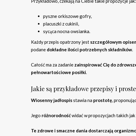
Przykładowo, czekają na Ciebie takie propozycje jak:
pyszne orkiszowe gofry,
placuszki z cukinii,
sycąca nocna owsianka.
Każdy przepis opatrzony jest
szczegółowym opise
podane
dokładne ilości potrzebnych składników
.
Całość ma za zadanie
zainspirować Cię do zdrowsz
pełnowartościowe posiłki
.
Jakie są przykładowe przepisy i proste
Wiosenny jadłospis
stawia na
prostotę
, proponuj
Jego
różnorodność
widać w propozycjach takich jak 
Te zdrowe i smaczne dania dostarczają organizmo