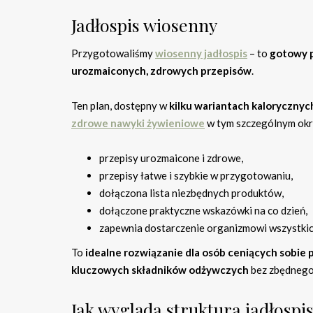
Jadłospis wiosenny
Przygotowaliśmy
wiosenny jadłospis
– to
gotowy p
urozmaiconych, zdrowych przepisów
.
Ten plan, dostępny w
kilku wariantach kalorycznyc
zdrowe nawyki żywieniowe
w tym szczególnym okr
przepisy urozmaicone i zdrowe,
przepisy łatwe i szybkie w przygotowaniu,
dołączona lista niezbędnych produktów,
dołączone praktyczne wskazówki na co dzień,
zapewnia dostarczenie organizmowi wszystki
To
idealne rozwiązanie dla osób ceniących sobie 
kluczowych składników odżywczych
bez zbędnego
Jak wygląda struktura jadłosp