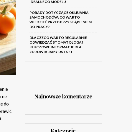
IDEALNEGO MODELU
PORADY DOTYCZĄCE OKLEJANIA
SAMOCHODÓW: CO WARTO
WIEDZIEĆ PRZED PRZYSTĄPIENIEM
DO PRACY?
DLACZEGO WARTO REGULARNIE
ODWIEDZAĆ STOMATOLOGA?
KLUCZOWE INFORMACJE DLA
ZDROWIA JAMY USTNEJ
enie
Najnowsze komentarze
arne
ię do
prawić
i
Kategorie