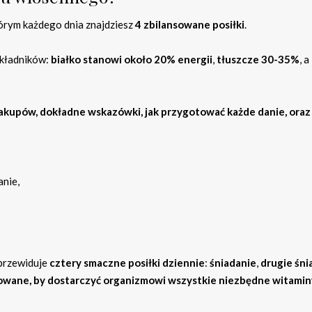
tórym każdego dnia znajdziesz
4 zbilansowane posiłki
.
składników:
białko stanowi około 20% energii
,
tłuszcze 30-35%
, a
zakupów, dokładne wskazówki, jak przygotować każde danie, oraz
anie,
 przewiduje
cztery smaczne posiłki dziennie
:
śniadanie
,
drugie śni
sowane, by dostarczyć organizmowi wszystkie niezbędne witaminy