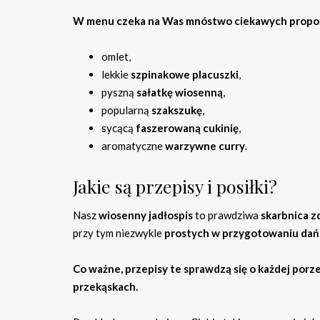
W menu czeka na Was mnóstwo ciekawych propoz
omlet,
lekkie
szpinakowe placuszki
,
pyszną
sałatkę wiosenną
,
popularną
szakszukę
,
sycącą
faszerowaną cukinię
,
aromatyczne
warzywne curry
.
Jakie są przepisy i posiłki?
Nasz
wiosenny jadłospis
to prawdziwa
skarbnica z
przy tym niezwykle
prostych w przygotowaniu dań
Co ważne, przepisy te sprawdzą się o każdej porze 
przekąskach.