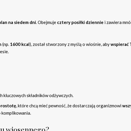
lan na siedem dni
. Obejmuje
cztery posiłki dziennie
i zawiera mn
h
(np.
1600 kcal
), został stworzony z myślą o wiośnie, aby
wspierać
esie.
ch kluczowych składników odżywczych.
prostotę
, które chcą mieć pewność, że dostarczają organizmowi
wsz
 komplikowania.
isu wiosennego?