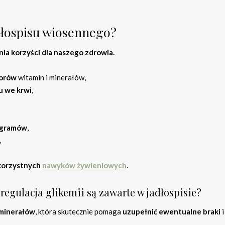
adłospisu wiosennego?
a korzyści dla naszego zdrowia.
orów
witamin i minerałów,
u we krwi
,
ogramów
,
,
korzystnych
nawyków żywieniowych
.
 regulacja glikemii są zawarte w jadłospisie?
 minerałów
, która skutecznie pomaga
uzupełnić ewentualne braki
i