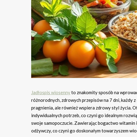
Jadłospis wiosenny
to znakomity sposób na wprowadze
różnorodnych, zdrowych przepisów na 7 dni, każdy z 
pragnienia, ale również wspiera zdrowy styl życia. 
indywidualnych potrzeb, co czyni go idealnym rozwią
swoje samopoczucie. Zawierając bogactwo witamin i sk
odżywczy, co czyni go doskonałym towarzyszem wios