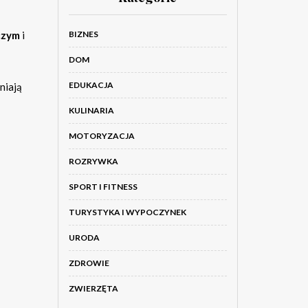
czym
i
BIZNES
DOM
EDUKACJA
niają
KULINARIA
MOTORYZACJA
ROZRYWKA
SPORT I FITNESS
TURYSTYKA I WYPOCZYNEK
URODA
ZDROWIE
ZWIERZĘTA