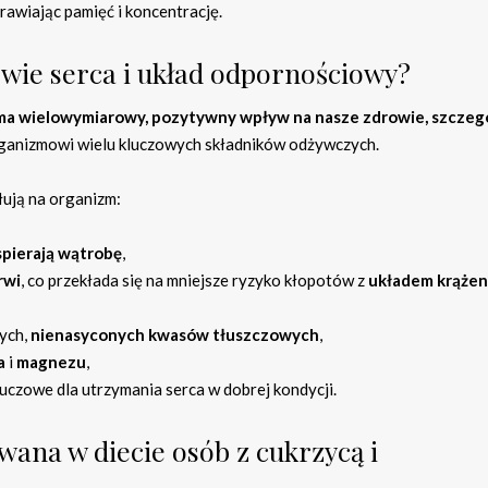
awiając pamięć i koncentrację.
owie serca i układ odpornościowy?
ry ma wielowymiarowy, pozytywny wpływ na nasze zdrowie, szczeg
rganizmowi wielu kluczowych składników odżywczych.
łują na organizm:
pierają wątrobę
,
rwi
, co przekłada się na mniejsze ryzyko kłopotów z
układem krążen
ych,
nienasyconych kwasów tłuszczowych
,
a
i
magnezu
,
kluczowe dla utrzymania serca w dobrej kondycji.
owana w diecie osób z cukrzycą i