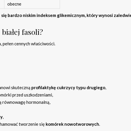
obecne
e się bardzo niskim indeksem glikemicznym, który wynosi zaledwie
białej fasoli?
, pełen cennych właściwości.
anowi skuteczną
profilaktykę cukrzycy typu drugiego
,
komórki przed uszkodzeniami,
wą równowagę hormonalną,
by
,
ć hamować tworzenie się
komórek nowotworowych
.