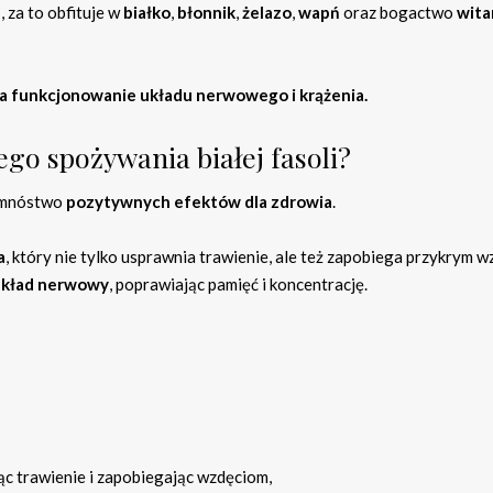
u
, za to obfituje w
białko
,
błonnik
,
żelazo
,
wapń
oraz bogactwo
wita
a funkcjonowanie układu nerwowego i krążenia.
ego spożywania białej fasoli?
i mnóstwo
pozytywnych efektów dla zdrowia
.
a
, który nie tylko usprawnia trawienie, ale też zapobiega przykrym 
układ nerwowy
, poprawiając pamięć i koncentrację.
ąc trawienie i zapobiegając wzdęciom,