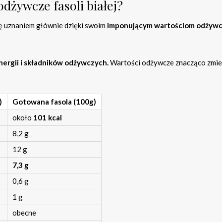
odżywcze fasoli białej?
się uznaniem głównie dzięki swoim
imponującym wartościom odżyw
energii i składników odżywczych.
Wartości odżywcze znacząco zmie
)
Gotowana fasola (100g)
około
101 kcal
8,2 g
12 g
7,3 g
0,6 g
1 g
obecne