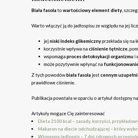
Biała fasola
to
wartościowy element diety
, szcze
Warto włączyć ją do jadłospisu ze względu na jej lic
jej
niski indeks glikemiczny
przekłada się na
l
korzystnie wpływa na
ciśnienie tętnicze
, pom
wspomaga
proces detoksykacji organizmu
i
może pozytywnie wpłynąć na
funkcjonowani
Z tych powodów
biała fasola
jest
cennym uzupełni
prawidłowe ciśnienie.
Publikacja powstała w oparciu o artykuł dostępny n
Artykuły mogące Cię zainteresować
Dieta 2100 kcal – zasady, korzyści, przykładow
Makaron na diecie odchudzającej – który wybr
Wiosenny jadłospis – 7 dni zdrowych przepisó