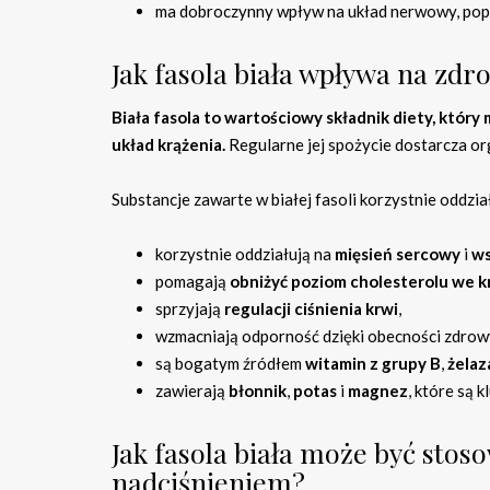
ma dobroczynny wpływ na układ nerwowy, popr
Jak fasola biała wpływa na zdr
Biała fasola to wartościowy składnik diety, któ
układ krążenia.
Regularne jej spożycie dostarcza o
Substancje zawarte w białej fasoli korzystnie oddzia
korzystnie oddziałują na
mięsień sercowy
i
ws
pomagają
obniżyć poziom cholesterolu we k
sprzyjają
regulacji ciśnienia krwi
,
wzmacniają odporność dzięki obecności zdrow
są bogatym źródłem
witamin z grupy B
,
żelaz
zawierają
błonnik
,
potas
i
magnez
, które są 
Jak fasola biała może być stos
nadciśnieniem?