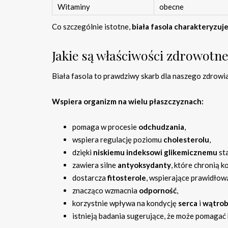
Witaminy
obecne
Co szczególnie istotne,
biała fasola charakteryzuj
Jakie są właściwości zdrowotne 
Biała fasola to prawdziwy skarb dla naszego zdrowia
Wspiera organizm na wielu płaszczyznach:
pomaga w procesie
odchudzania
,
wspiera regulację poziomu
cholesterolu
,
dzięki
niskiemu indeksowi glikemicznemu
st
zawiera silne
antyoksydanty
, które chronią 
dostarcza
fitosterole
, wspierające prawidło
znacząco wzmacnia
odporność
,
korzystnie wpływa na kondycję
serca
i
wątro
istnieją badania sugerujące, że może pomaga