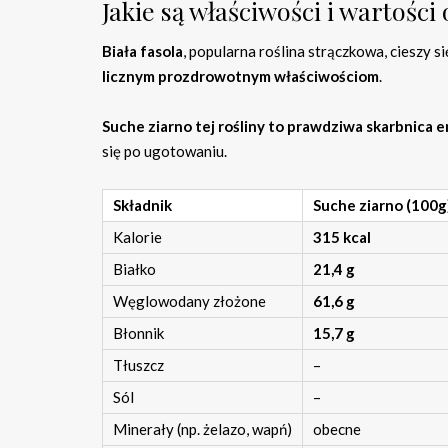
Jakie są właściwości i wartości 
Biała fasola
, popularna roślina strączkowa, cieszy 
licznym prozdrowotnym właściwościom
.
Suche ziarno tej rośliny to prawdziwa skarbnica 
się po ugotowaniu.
Składnik
Suche ziarno (100g
Kalorie
315 kcal
Białko
21,4 g
Węglowodany złożone
61,6 g
Błonnik
15,7 g
Tłuszcz
–
Sól
–
Minerały (np. żelazo, wapń)
obecne