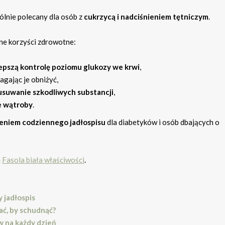
gólnie polecany dla osób z
cukrzycą i nadciśnieniem tętniczym
.
zne korzyści zdrowotne:
epszą kontrolę poziomu glukozy we krwi
,
agając je obniżyć,
usuwanie szkodliwych substancji
,
e wątroby
.
eniem codziennego jadłospisu
dla diabetyków i osób dbających o
a
Fasola biała właściwości
.
y jadłospis
ać, by schudnąć?
w na każdy dzień