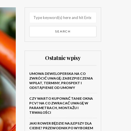
Ostatnie wpisy
UMOWA DEWELOPERSKA NA CO
ZWRÓCIĆ UWAGĘ: ZABEZPIECZENIA
WPŁAT, TERMINY, PROSPEKT I
ODSTĄPIENIE OD UMOWY
CZY WARTO KUPOWAĆ TANIE OKNA
PCV? NA CO ZWRACAĆ UWAGĘ W
PARAMETRACH, MONTAŻU I
TRWAŁOŚCI
JAKI ROWER BĘDZIE NAJLEPSZY DLA
CIEBIE? PRZEWODNIK PO WYBOREM