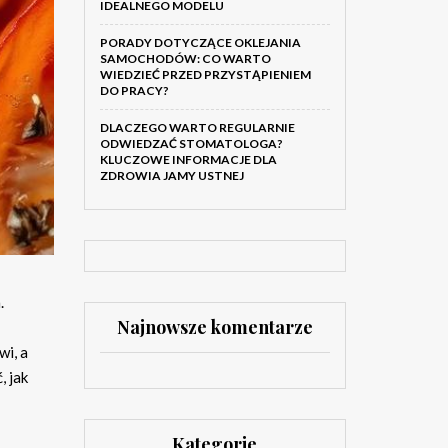
IDEALNEGO MODELU
PORADY DOTYCZĄCE OKLEJANIA
SAMOCHODÓW: CO WARTO
WIEDZIEĆ PRZED PRZYSTĄPIENIEM
DO PRACY?
DLACZEGO WARTO REGULARNIE
ODWIEDZAĆ STOMATOLOGA?
KLUCZOWE INFORMACJE DLA
ZDROWIA JAMY USTNEJ
.
Najnowsze komentarze
wi, a
, jak
Kategorie