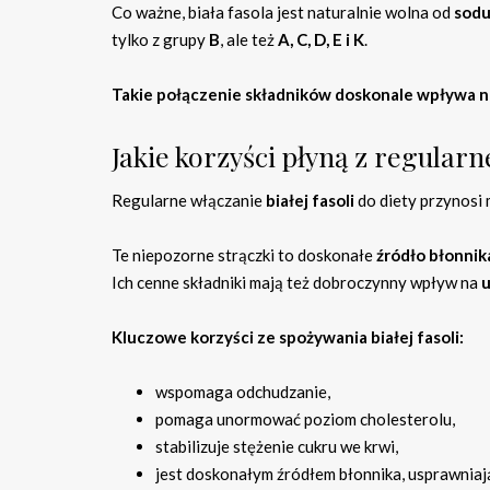
Co ważne, biała fasola jest naturalnie wolna od
sod
tylko z grupy
B
, ale też
A, C, D, E i K
.
Takie połączenie składników doskonale wpływa n
Jakie korzyści płyną z regularn
Regularne włączanie
białej fasoli
do diety przynos
Te niepozorne strączki to doskonałe
źródło błonnik
Ich cenne składniki mają też dobroczynny wpływ na
Kluczowe korzyści ze spożywania białej fasoli:
wspomaga odchudzanie,
pomaga unormować poziom cholesterolu,
stabilizuje stężenie cukru we krwi,
jest doskonałym źródłem błonnika, usprawniaj