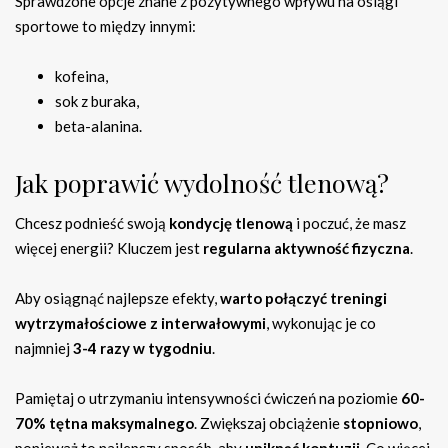
Sprawdzone opcje znane z pozytywnego wpływu na osiągi
sportowe to między innymi:
kofeina,
sok z buraka,
beta-alanina.
Jak poprawić wydolność tlenową?
Chcesz podnieść swoją
kondycję tlenową
i poczuć, że masz
więcej energii? Kluczem jest
regularna aktywność fizyczna
.
Aby osiągnąć najlepsze efekty,
warto połączyć treningi
wytrzymałościowe z interwałowymi
, wykonując je co
najmniej
3-4 razy w tygodniu
.
Pamiętaj o utrzymaniu intensywności ćwiczeń na poziomie
60-
70% tętna maksymalnego
. Zwiększaj obciążenie
stopniowo
,
ponieważ to najlepszy sposób, aby
uniknąć kontuzji
. Co więcej,