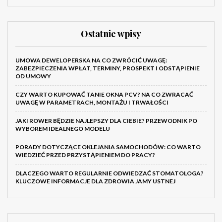
Ostatnie wpisy
UMOWA DEWELOPERSKA NA CO ZWRÓCIĆ UWAGĘ:
ZABEZPIECZENIA WPŁAT, TERMINY, PROSPEKT I ODSTĄPIENIE
OD UMOWY
CZY WARTO KUPOWAĆ TANIE OKNA PCV? NA CO ZWRACAĆ
UWAGĘ W PARAMETRACH, MONTAŻU I TRWAŁOŚCI
JAKI ROWER BĘDZIE NAJLEPSZY DLA CIEBIE? PRZEWODNIK PO
WYBOREM IDEALNEGO MODELU
PORADY DOTYCZĄCE OKLEJANIA SAMOCHODÓW: CO WARTO
WIEDZIEĆ PRZED PRZYSTĄPIENIEM DO PRACY?
DLACZEGO WARTO REGULARNIE ODWIEDZAĆ STOMATOLOGA?
KLUCZOWE INFORMACJE DLA ZDROWIA JAMY USTNEJ