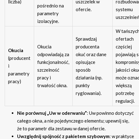
liczba)
uszczelek w
rozbudowa
pośrednio na
ofercie.
systemu
parametry
uszczelnień
izolacyjne.
W tańszyc
Sprawdzaj
ofertach
Okucia
producenta
częściej
Okucia
odpowiadają za
okuć oraz dane
pojawiają s
(producent
funkcjonalność,
opisujące
kompromis
i
szczelność
sposób
jakości oku
parametry
pracy i
działania (np.
może ozna
pracy)
trwałość okna.
punkty
większą
ryglowania).
potrzebę
regulacji.
Nie porównuj „Uw w oderwaniu”
: Uw powinno dotyczyć
całego okna, a nie pojedynczego elementu; upewnij się,
że to parametr dla zestawu w danej ofercie.
Uwzględnij spójność z pakietem szybowym
: w praktyce