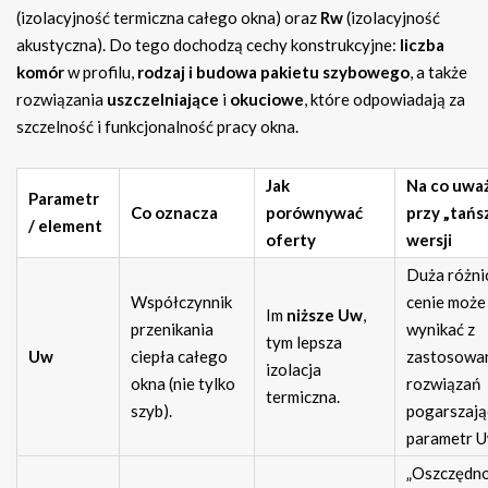
(izolacyjność termiczna całego okna) oraz
Rw
(izolacyjność
akustyczna). Do tego dochodzą cechy konstrukcyjne:
liczba
komór
w profilu,
rodzaj i budowa pakietu szybowego
, a także
rozwiązania
uszczelniające
i
okuciowe
, które odpowiadają za
szczelność i funkcjonalność pracy okna.
Jak
Na co uwa
Parametr
Co oznacza
porównywać
przy „tańs
/ element
oferty
wersji
Duża różni
Współczynnik
cenie może
Im
niższe Uw
,
przenikania
wynikać z
tym lepsza
Uw
ciepła całego
zastosowa
izolacja
okna (nie tylko
rozwiązań
termiczna.
szyb).
pogarszają
parametr U
„Oszczędno