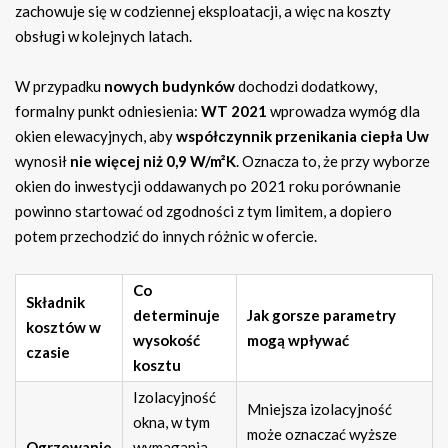
zachowuje się w codziennej eksploatacji, a więc na koszty
obsługi w kolejnych latach.
W przypadku
nowych budynków
dochodzi dodatkowy,
formalny punkt odniesienia:
WT 2021
wprowadza wymóg dla
okien elewacyjnych, aby
współczynnik przenikania ciepła Uw
wynosił
nie więcej niż 0,9 W/m²K
. Oznacza to, że przy wyborze
okien do inwestycji oddawanych po 2021 roku porównanie
powinno startować od zgodności z tym limitem, a dopiero
potem przechodzić do innych różnic w ofercie.
Co
Składnik
determinuje
Jak gorsze parametry
kosztów w
wysokość
mogą wpływać
czasie
kosztu
Izolacyjność
Mniejsza izolacyjność
okna, w tym
może oznaczać wyższe
Ogrzewanie
wymagania