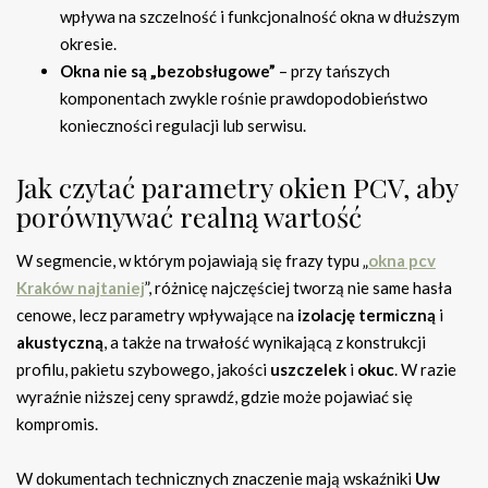
wpływa na szczelność i funkcjonalność okna w dłuższym
okresie.
Okna nie są „bezobsługowe”
– przy tańszych
komponentach zwykle rośnie prawdopodobieństwo
konieczności regulacji lub serwisu.
Jak czytać parametry okien PCV, aby
porównywać realną wartość
W segmencie, w którym pojawiają się frazy typu „
okna pcv
Kraków najtaniej
”, różnicę najczęściej tworzą nie same hasła
cenowe, lecz parametry wpływające na
izolację termiczną
i
akustyczną
, a także na trwałość wynikającą z konstrukcji
profilu, pakietu szybowego, jakości
uszczelek
i
okuc
. W razie
wyraźnie niższej ceny sprawdź, gdzie może pojawiać się
kompromis.
W dokumentach technicznych znaczenie mają wskaźniki
Uw