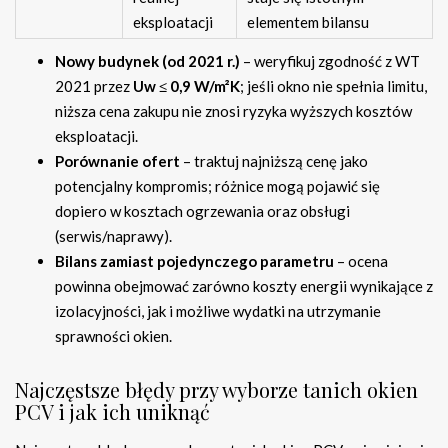
eksploatacji
elementem bilansu
Nowy budynek (od 2021 r.)
– weryfikuj zgodność z WT
2021 przez
Uw ≤ 0,9 W/m²K
; jeśli okno nie spełnia limitu,
niższa cena zakupu nie znosi ryzyka wyższych kosztów
eksploatacji.
Porównanie ofert
– traktuj najniższą cenę jako
potencjalny kompromis; różnice mogą pojawić się
dopiero w kosztach ogrzewania oraz obsługi
(serwis/naprawy).
Bilans zamiast pojedynczego parametru
– ocena
powinna obejmować zarówno koszty energii wynikające z
izolacyjności, jak i możliwe wydatki na utrzymanie
sprawności okien.
Najczęstsze błędy przy wyborze tanich okien
PCV i jak ich uniknąć