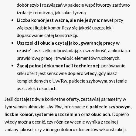
dobór szyb i rozwiązań w pakiecie współtworzy zarówno
izolację termiczną, jak i akustyczną.
Liczba komór jest ważna, ale nie jedyna
: nawet przy
większej liczbie komór liczy się jakość uszczelek i
dopasowanie całej konstrukcji.
Uszczelki i okucia czytaj jako „gwarancję pracy w
czasie”
: uszczelki odpowiadają za szczelność, a okucia za
prawidłową pracę i trwałość elementów ruchomych.
Żądaj pełnej dokumentacji technicznej
: porównanie
kilku ofert jest sensowne dopiero wtedy, gdy masz
komplet danych o Uw/Rw, pakiecie szybowym, systemie
uszczelek i okuciach.
Jeśli dostajesz dwie konkretne oferty, zestawiaj parametry w
tym samym układzie:
Uw
,
Rw
, informacje o
pakiecie szybowym
,
liczbie komór
,
systemie uszczelnień
oraz
okuciach
. Dopiero
wtedy można ocenić, czy różnica w cenie wynika z realnej
zmiany jakości, czy z innego doboru elementów w konstrukcji.