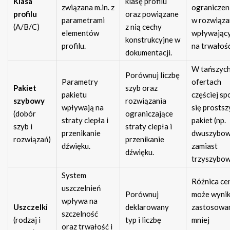
Klasa
klasę profilu
związana m.in. z
ograniczen
profilu
oraz powiązane
parametrami
w rozwiąza
(A/B/C)
z nią cechy
elementów
wpływając
konstrukcyjne w
profilu.
na trwałość
dokumentacji.
W tańszyc
Porównuj liczbę
Parametry
ofertach
Pakiet
szyb oraz
pakietu
częściej sp
szybowy
rozwiązania
wpływają na
się prostsz
(dobór
ograniczające
straty ciepła i
pakiet (np.
szyb i
straty ciepła i
przenikanie
dwuszybo
rozwiązań)
przenikanie
dźwięku.
zamiast
dźwięku.
trzyszybow
System
Różnica c
uszczelnień
Porównuj
może wynik
wpływa na
Uszczelki
deklarowany
zastosowa
szczelność
(rodzaj i
typ i liczbę
mniej
oraz trwałość i