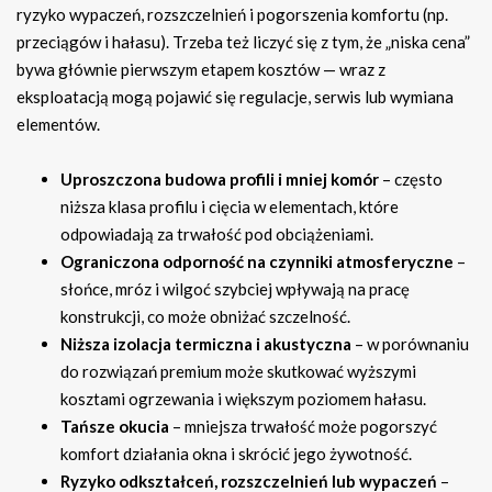
ryzyko wypaczeń, rozszczelnień i pogorszenia komfortu (np.
przeciągów i hałasu). Trzeba też liczyć się z tym, że „niska cena”
bywa głównie pierwszym etapem kosztów — wraz z
eksploatacją mogą pojawić się regulacje, serwis lub wymiana
elementów.
Uproszczona budowa profili i mniej komór
– często
niższa klasa profilu i cięcia w elementach, które
odpowiadają za trwałość pod obciążeniami.
Ograniczona odporność na czynniki atmosferyczne
–
słońce, mróz i wilgoć szybciej wpływają na pracę
konstrukcji, co może obniżać szczelność.
Niższa izolacja termiczna i akustyczna
– w porównaniu
do rozwiązań premium może skutkować wyższymi
kosztami ogrzewania i większym poziomem hałasu.
Tańsze okucia
– mniejsza trwałość może pogorszyć
komfort działania okna i skrócić jego żywotność.
Ryzyko odkształceń, rozszczelnień lub wypaczeń
–