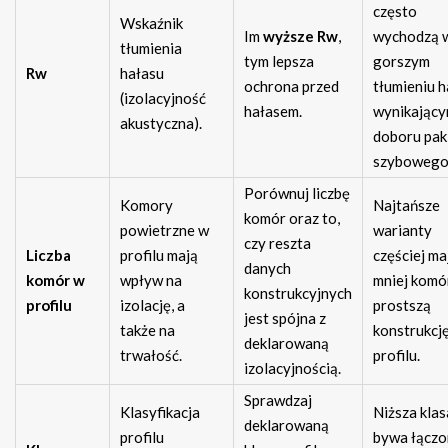
często
Wskaźnik
Im
wyższe Rw
,
wychodzą 
tłumienia
tym lepsza
gorszym
Rw
hałasu
ochrona przed
tłumieniu h
(izolacyjność
hałasem.
wynikający
akustyczna).
doboru pak
szybowego
Porównuj liczbę
Komory
Najtańsze
komór oraz to,
powietrzne w
warianty
czy reszta
Liczba
profilu mają
częściej ma
danych
komór w
wpływ na
mniej komór
konstrukcyjnych
profilu
izolację, a
prostszą
jest spójna z
także na
konstrukcj
deklarowaną
trwałość.
profilu.
izolacyjnością.
Sprawdzaj
Klasyfikacja
Niższa klas
deklarowaną
profilu
bywa łączo