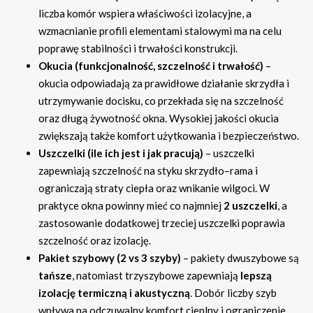
liczba komór wspiera właściwości izolacyjne, a
wzmacnianie profili elementami stalowymi ma na celu
poprawę stabilności i trwałości konstrukcji.
Okucia (funkcjonalność, szczelność i trwałość)
–
okucia odpowiadają za prawidłowe działanie skrzydła i
utrzymywanie docisku, co przekłada się na szczelność
oraz długą żywotność okna. Wysokiej jakości okucia
zwiększają także komfort użytkowania i bezpieczeństwo.
Uszczelki (ile ich jest i jak pracują)
– uszczelki
zapewniają szczelność na styku skrzydło–rama i
ograniczają straty ciepła oraz wnikanie wilgoci. W
praktyce okna powinny mieć co najmniej
2 uszczelki
, a
zastosowanie dodatkowej trzeciej uszczelki poprawia
szczelność oraz izolację.
Pakiet szybowy (2 vs 3 szyby)
– pakiety dwuszybowe są
tańsze
, natomiast trzyszybowe zapewniają
lepszą
izolację termiczną i akustyczną
. Dobór liczby szyb
wpływa na odczuwalny komfort cieplny i ograniczenie