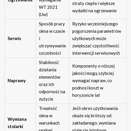
straty ciepła i większe
WT 2021
wydatki na ogrzewanie
(Uw)
Sposób pracy
Ryzyko wcześniejszego
okna w czasie
pogorszenia parametrów
Serwis
i
użytkowych może
utrzymywanie
zwiększać częstotliwość
szczelności
interwencji serwisowych
Stabilność
Komponenty o niższej
działania
jakości mogą szybciej
elementów
Naprawy
wymagać napraw, co
oraz ich
podnosi koszt w
odporność na
horyzoncie lat
zużycie
Trwałość
Jeśli okres użytkowania
okna w
okaże się krótszy od
Wymiana
warunkach
zakładanego, wymiana
stolarki
realnej
staje się istotnym