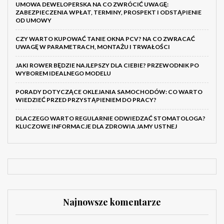
UMOWA DEWELOPERSKA NA CO ZWRÓCIĆ UWAGĘ:
ZABEZPIECZENIA WPŁAT, TERMINY, PROSPEKT I ODSTĄPIENIE
OD UMOWY
CZY WARTO KUPOWAĆ TANIE OKNA PCV? NA CO ZWRACAĆ
UWAGĘ W PARAMETRACH, MONTAŻU I TRWAŁOŚCI
JAKI ROWER BĘDZIE NAJLEPSZY DLA CIEBIE? PRZEWODNIK PO
WYBOREM IDEALNEGO MODELU
PORADY DOTYCZĄCE OKLEJANIA SAMOCHODÓW: CO WARTO
WIEDZIEĆ PRZED PRZYSTĄPIENIEM DO PRACY?
DLACZEGO WARTO REGULARNIE ODWIEDZAĆ STOMATOLOGA?
KLUCZOWE INFORMACJE DLA ZDROWIA JAMY USTNEJ
Najnowsze komentarze