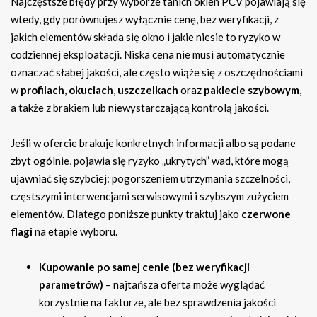
Najczęstsze błędy przy wyborze tanich okien PCV pojawiają się
wtedy, gdy porównujesz wyłącznie cenę, bez weryfikacji, z
jakich elementów składa się okno i jakie niesie to ryzyko w
codziennej eksploatacji. Niska cena nie musi automatycznie
oznaczać słabej jakości, ale często wiąże się z oszczędnościami
w
profilach
,
okuciach
,
uszczelkach
oraz
pakiecie szybowym
,
a także z brakiem lub niewystarczającą kontrolą jakości.
Jeśli w ofercie brakuje konkretnych informacji albo są podane
zbyt ogólnie, pojawia się ryzyko „ukrytych” wad, które mogą
ujawniać się szybciej: pogorszeniem utrzymania szczelności,
częstszymi interwencjami serwisowymi i szybszym zużyciem
elementów. Dlatego poniższe punkty traktuj jako
czerwone
flagi
na etapie wyboru.
Kupowanie po samej cenie (bez weryfikacji
parametrów)
– najtańsza oferta może wyglądać
korzystnie na fakturze, ale bez sprawdzenia jakości