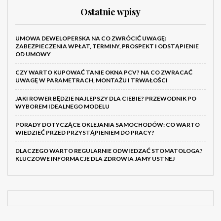
Ostatnie wpisy
UMOWA DEWELOPERSKA NA CO ZWRÓCIĆ UWAGĘ:
ZABEZPIECZENIA WPŁAT, TERMINY, PROSPEKT I ODSTĄPIENIE
OD UMOWY
CZY WARTO KUPOWAĆ TANIE OKNA PCV? NA CO ZWRACAĆ
UWAGĘ W PARAMETRACH, MONTAŻU I TRWAŁOŚCI
JAKI ROWER BĘDZIE NAJLEPSZY DLA CIEBIE? PRZEWODNIK PO
WYBOREM IDEALNEGO MODELU
PORADY DOTYCZĄCE OKLEJANIA SAMOCHODÓW: CO WARTO
WIEDZIEĆ PRZED PRZYSTĄPIENIEM DO PRACY?
DLACZEGO WARTO REGULARNIE ODWIEDZAĆ STOMATOLOGA?
KLUCZOWE INFORMACJE DLA ZDROWIA JAMY USTNEJ