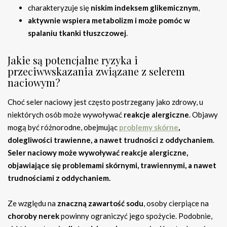
charakteryzuje się
niskim indeksem glikemicznym
,
aktywnie wspiera metabolizm i może pomóc w
spalaniu tkanki tłuszczowej
.
Jakie są potencjalne ryzyka i
przeciwwskazania związane z selerem
naciowym?
Choć seler naciowy jest często postrzegany jako zdrowy, u
niektórych osób może wywoływać
reakcje alergiczne
. Objawy
mogą być różnorodne, obejmując
problemy skórne
,
dolegliwości trawienne, a nawet trudności z oddychaniem
.
Seler naciowy może wywoływać reakcje alergiczne,
objawiające się problemami skórnymi, trawiennymi, a nawet
trudnościami z oddychaniem.
Ze względu na
znaczną zawartość sodu
, osoby cierpiące na
choroby nerek
powinny ograniczyć jego spożycie. Podobnie,