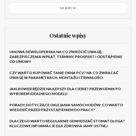
Ostatnie wpisy
UMOWA DEWELOPERSKA NA CO ZWRÓCIĆ UWAGĘ:
ZABEZPIECZENIA WPŁAT, TERMINY, PROSPEKT I ODSTĄPIENIE
OD UMOWY
CZY WARTO KUPOWAĆ TANIE OKNA PCV? NA CO ZWRACAĆ
UWAGĘ W PARAMETRACH, MONTAŻU I TRWAŁOŚCI
JAKI ROWER BĘDZIE NAJLEPSZY DLA CIEBIE? PRZEWODNIK PO
WYBOREM IDEALNEGO MODELU
PORADY DOTYCZĄCE OKLEJANIA SAMOCHODÓW: CO WARTO
WIEDZIEĆ PRZED PRZYSTĄPIENIEM DO PRACY?
DLACZEGO WARTO REGULARNIE ODWIEDZAĆ STOMATOLOGA?
KLUCZOWE INFORMACJE DLA ZDROWIA JAMY USTNEJ