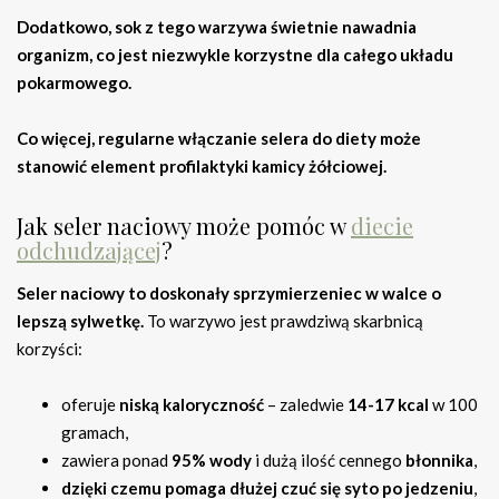
Dodatkowo, sok z tego warzywa świetnie nawadnia
organizm, co jest niezwykle korzystne dla całego układu
pokarmowego.
Co więcej, regularne włączanie selera do diety może
stanowić element profilaktyki kamicy żółciowej.
Jak seler naciowy może pomóc w
diecie
odchudzającej
?
Seler naciowy to doskonały sprzymierzeniec w walce o
lepszą sylwetkę.
To warzywo jest prawdziwą skarbnicą
korzyści:
oferuje
niską kaloryczność
– zaledwie
14-17 kcal
w 100
gramach,
zawiera ponad
95% wody
i dużą ilość cennego
błonnika
,
dzięki czemu pomaga dłużej czuć się syto po jedzeniu
,