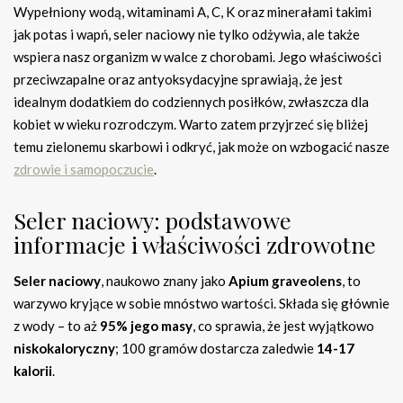
Wypełniony wodą, witaminami A, C, K oraz minerałami takimi
jak potas i wapń, seler naciowy nie tylko odżywia, ale także
wspiera nasz organizm w walce z chorobami. Jego właściwości
przeciwzapalne oraz antyoksydacyjne sprawiają, że jest
idealnym dodatkiem do codziennych posiłków, zwłaszcza dla
kobiet w wieku rozrodczym. Warto zatem przyjrzeć się bliżej
temu zielonemu skarbowi i odkryć, jak może on wzbogacić nasze
zdrowie i samopoczucie
.
Seler naciowy: podstawowe
informacje i właściwości zdrowotne
Seler naciowy
, naukowo znany jako
Apium graveolens
, to
warzywo kryjące w sobie mnóstwo wartości. Składa się głównie
z wody – to aż
95% jego masy
, co sprawia, że jest wyjątkowo
niskokaloryczny
; 100 gramów dostarcza zaledwie
14-17
kalorii
.