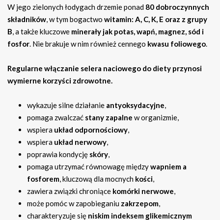
W jego zielonych łodygach drzemie ponad
80 dobroczynnych
składników
, w tym bogactwo
witamin: A, C, K, E oraz z grupy
B
, a także kluczowe
minerały jak potas, wapń, magnez, sód i
fosfor
. Nie brakuje w nim również cennego
kwasu foliowego
.
Regularne włączanie selera naciowego do diety przynosi
wymierne korzyści zdrowotne.
wykazuje silne działanie
antyoksydacyjne
,
pomaga zwalczać
stany zapalne
w organizmie,
wspiera
układ odpornościowy
,
wspiera
układ nerwowy
,
poprawia kondycję
skóry
,
pomaga utrzymać równowagę między
wapniem a
fosforem
, kluczową dla mocnych
kości
,
zawiera związki chroniące
komórki nerwowe
,
może pomóc w zapobieganiu
zakrzepom
,
charakteryzuje się
niskim indeksem glikemicznym