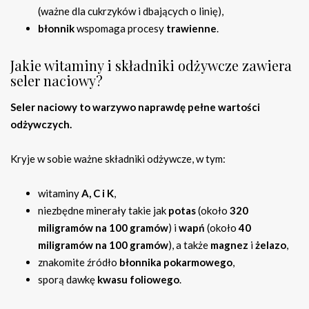
(ważne dla cukrzyków i dbających o linię),
błonnik
wspomaga procesy
trawienne
.
Jakie witaminy i składniki odżywcze zawiera
seler naciowy?
Seler naciowy to warzywo naprawdę pełne wartości
odżywczych.
Kryje w sobie ważne składniki odżywcze, w tym:
witaminy
A, C i K
,
niezbędne minerały takie jak
potas
(około
320
miligramów na 100 gramów
) i
wapń
(około
40
miligramów na 100 gramów
), a także
magnez
i
żelazo
,
znakomite źródło
błonnika pokarmowego
,
sporą dawkę
kwasu foliowego
.