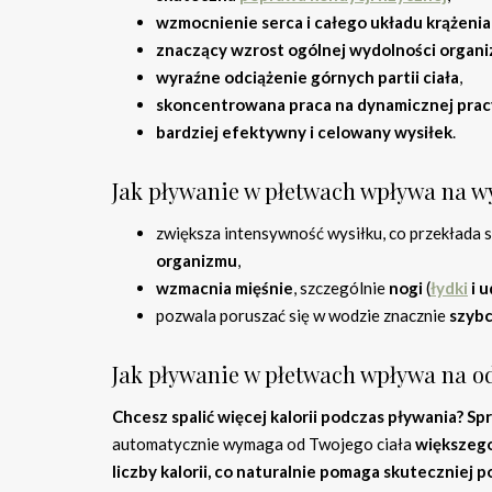
wzmocnienie serca i całego układu krążenia
znaczący wzrost ogólnej wydolności organ
wyraźne odciążenie górnych partii ciała
,
skoncentrowana praca na dynamicznej pracy
bardziej efektywny i celowany wysiłek
.
Jak pływanie w płetwach wpływa na wy
zwiększa intensywność wysiłku, co przekłada 
organizmu
,
wzmacnia mięśnie
, szczególnie
nogi
(
łydki
i u
pozwala poruszać się w wodzie znacznie
szybc
Jak pływanie w płetwach wpływa na od
Chcesz spalić więcej kalorii podczas pływania? Sp
automatycznie wymaga od Twojego ciała
większego
liczby kalorii, co naturalnie pomaga skuteczniej