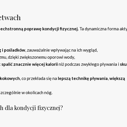
łetwach
echstronną poprawę kondycji fizycznej.
Ta dynamiczna forma akt
g i pośladków
, zauważalnie wpływając na ich wygląd,
mu, dzięki zwiększonemu oporowi wody,
c
spalić znacznie więcej kalorii
niż podczas zwykłego pływania i
sku
skokowych
, co przekłada się na
lepszą technikę pływania
,
większą
 szczególnie w okolicach nóg.
h dla kondycji fizycznej?