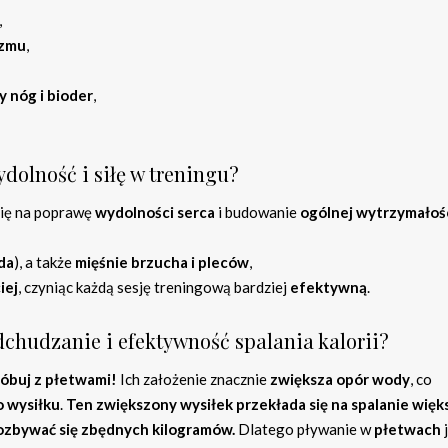
,
izmu
,
 nóg i bioder
,
dolność i siłę w treningu?
się na poprawę
wydolności serca
i budowanie
ogólnej wytrzymałoś
da
), a także
mięśnie brzucha i pleców
,
iej
, czyniąc każdą sesję treningową bardziej
efektywną
.
chudzanie i efektywność spalania kalorii?
róbuj z płetwami!
Ich założenie znacznie
zwiększa opór wody
, co
 wysiłku
.
Ten zwiększony wysiłek przekłada się na spalanie więk
 pozbywać się zbędnych kilogramów.
Dlatego pływanie w
płetwach
j