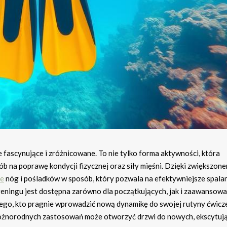
 fascynujące i zróżnicowane. To nie tylko forma aktywności, która
sób na poprawę kondycji fizycznej oraz siły mięśni. Dzięki zwiększon
ie
nóg i pośladków w sposób, który pozwala na efektywniejsze spala
 treningu jest dostępna zarówno dla początkujących, jak i zaawansow
ego, kto pragnie wprowadzić nową dynamikę do swojej rutyny ćwicz
 różnorodnych zastosowań może otworzyć drzwi do nowych, ekscytuj