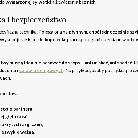
 do
wymarzonej sylwetki
niż ćwiczenia bez nich.
ka i bezpieczeństwo
ecyficzna technika. Polega ona na
płynnym, choć jednocześnie szy
 Wykonuje się
krótkie kopnięcia
, pracując nogami na zmianę w odp
twy muszą idealnie pasować do stopy – ani uciskać, ani spadać
. I
dczenia i
celów treningowych
. Na przykład, osoby początkujące c
twach
.
 podstawa.
 sobie partnera
,
jej głębokość
,
h
ukrytych zagrożeń
,
niezwykle ważna
.