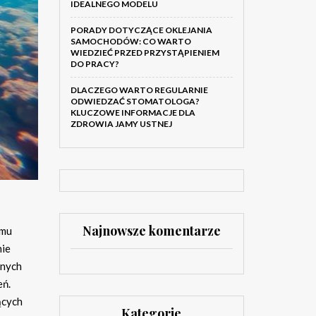
IDEALNEGO MODELU
PORADY DOTYCZĄCE OKLEJANIA
SAMOCHODÓW: CO WARTO
WIEDZIEĆ PRZED PRZYSTĄPIENIEM
DO PRACY?
DLACZEGO WARTO REGULARNIE
ODWIEDZAĆ STOMATOLOGA?
KLUCZOWE INFORMACJE DLA
ZDROWIA JAMY USTNEJ
Najnowsze komentarze
emu
nie
anych
eń.
ących
Kategorie