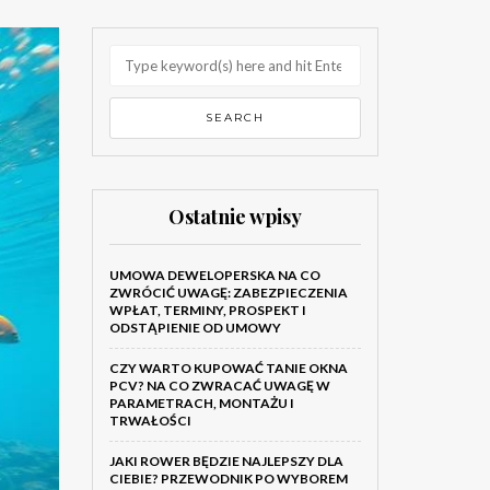
Ostatnie wpisy
UMOWA DEWELOPERSKA NA CO
ZWRÓCIĆ UWAGĘ: ZABEZPIECZENIA
WPŁAT, TERMINY, PROSPEKT I
ODSTĄPIENIE OD UMOWY
CZY WARTO KUPOWAĆ TANIE OKNA
PCV? NA CO ZWRACAĆ UWAGĘ W
PARAMETRACH, MONTAŻU I
TRWAŁOŚCI
JAKI ROWER BĘDZIE NAJLEPSZY DLA
CIEBIE? PRZEWODNIK PO WYBOREM