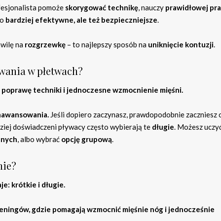
ofesjonalista pomoże
skorygować technikę
, nauczy
prawidłowej pra
ko
bardziej efektywne, ale też bezpieczniejsze
.
hwilę na
rozgrzewkę
– to najlepszy sposób na
uniknięcie kontuzji
.
ywania w płetwach?
 poprawę techniki i jednoczesne wzmocnienie mięśni.
zaawansowania.
Jeśli dopiero zaczynasz, prawdopodobnie zaczniesz 
dziej doświadczeni pływacy często wybierają te
długie
. Możesz uczyć
lnych
, albo wybrać
opcję grupową
.
nie?
e: krótkie i długie.
treningów, gdzie pomagają wzmocnić mięśnie nóg i jednocześnie