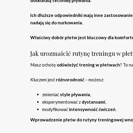
doskonalą technikę pływania.
Ich dłuższe odpowiedniki mają inne zastosowanie
nadają się do nurkowania.
Właściwy dobór płetw jest kluczowy dla komfortu
Jak urozmaicić rutynę treningu w płe
Masz ochotę
odświeżyć trening w płetwach
? To 
Kluczem jest
różnorodność
– możesz:
zmieniać
style pływania
,
eksperymentować z
dystansami
,
modyfikować
intensywność ćwiczeń
.
Wprowadzenie płetw do rutyny treningowej wnos