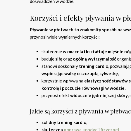
doświadczeń w wodzie.
Korzyści i efekty pływania w p
Pływanie w płetwach to znakomity sposób na wsz
przynosi wiele wymiernych korzyści:
skutecznie
wzmacnia i kształtuje mięśnie nó
buduje
siłę
oraz
ogólną wytrzymałość
organiz
stanowi doskonały
trening cardio
, pozwalają
wspierając walkę o szczupłą sylwetkę
,
korzystnie wpływa na
elastyczność stawów 
kontrolę
i
poczucie równowagi w wodzie
,
przynosi efekt
widocznie jędrniejszej skóry
,
Jakie są korzyści z pływania w płetwac
solidny trening kardio
,
skuteczna
poprawa kondycji fizycznej
,