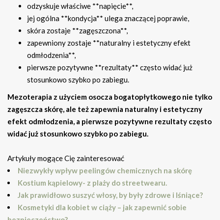
odzyskuje właściwe **napięcie**,
jej ogólna **kondycja** ulega znaczącej poprawie,
skóra zostaje **zagęszczona**,
zapewniony zostaje **naturalny i estetyczny efekt
odmłodzenia**,
pierwsze pozytywne **rezultaty** często widać już
stosunkowo szybko po zabiegu.
Mezoterapia z użyciem osocza bogatopłytkowego nie tylko
zagęszcza skórę, ale też zapewnia naturalny i estetyczny
efekt odmłodzenia, a pierwsze pozytywne rezultaty często
widać już stosunkowo szybko po zabiegu.
Artykuły mogące Cię zainteresować
Niezwykły wpływ peelingów chemicznych na skórę
Kostium kąpielowy- z plaży do streetwearu.
Jak prawidłowo suszyć włosy, by były zdrowe i lśniące?
Kosmetyki dla kobiet w ciąży – jak zapewnić sobie
bezpieczeństwo?