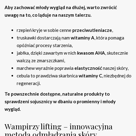
Aby zachować młody wygląd na dłużej, warto zwrócić
uwagę na to, co ląduje na naszym talerzu.
rzepień kryje w sobie cenne
przeciwutleniacze
,
truskawki dostarczają nam
witaminy A
, która pomaga
opóźniać procesy starzenia,
jabłka, dzięki zawartym w nich
kwasom AHA
, skutecznie
walczą ze zmarszczkami,
marchew wyraźnie poprawia
elastyczność
naszej skóry,
cebula to prawdziwa skarbnica
witaminy C
, niezbędnej do
regeneracji.
Te powszechnie dostępne, naturalne produkty to
sprawdzeni sojusznicy w dbaniu o promienny i młody
wygląd.
Wampirzy lifting – innowacyjna
metoda odmładzania skóry