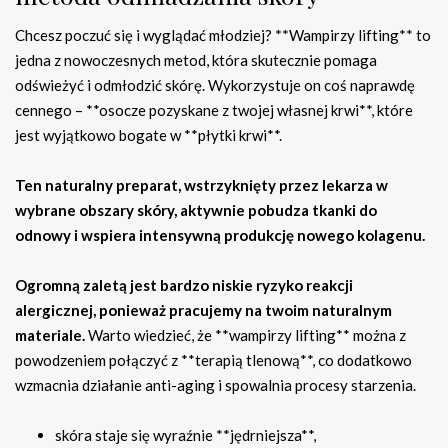
Chcesz poczuć się i wyglądać młodziej? **Wampirzy lifting** to
jedna z nowoczesnych metod, która skutecznie pomaga
odświeżyć i odmłodzić skórę. Wykorzystuje on coś naprawdę
cennego – **osocze pozyskane z twojej własnej krwi**, które
jest wyjątkowo bogate w **płytki krwi**.
Ten naturalny preparat, wstrzyknięty przez lekarza w
wybrane obszary skóry, aktywnie pobudza tkanki do
odnowy i wspiera intensywną produkcję nowego kolagenu.
Ogromną zaletą jest bardzo niskie ryzyko reakcji
alergicznej, ponieważ pracujemy na twoim naturalnym
materiale.
Warto wiedzieć, że **wampirzy lifting** można z
powodzeniem połączyć z **terapią tlenową**, co dodatkowo
wzmacnia działanie anti-aging i spowalnia procesy starzenia.
skóra staje się wyraźnie **jędrniejsza**,