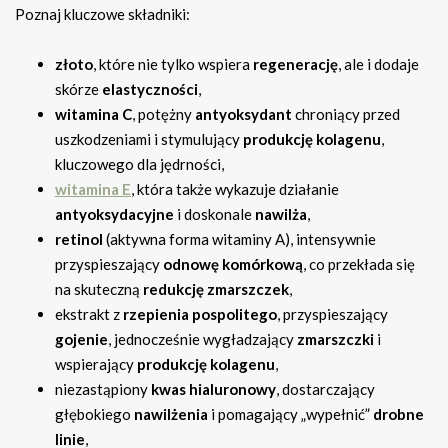
Poznaj kluczowe składniki:
złoto
, które nie tylko wspiera
regenerację
, ale i dodaje
skórze
elastyczności
,
witamina C
, potężny
antyoksydant
chroniący przed
uszkodzeniami i stymulujący
produkcję kolagenu
,
kluczowego dla jędrności,
witamina E
, która także wykazuje działanie
antyoksydacyjne
i doskonale
nawilża
,
retinol
(aktywna forma witaminy A), intensywnie
przyspieszający
odnowę komórkową
, co przekłada się
na skuteczną
redukcję zmarszczek
,
ekstrakt z
rzepienia pospolitego
, przyspieszający
gojenie
, jednocześnie wygładzający
zmarszczki
i
wspierający
produkcję kolagenu
,
niezastąpiony
kwas hialuronowy
, dostarczający
głębokiego
nawilżenia
i pomagający „wypełnić”
drobne
linie
,