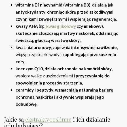
witamina E
i
niacynamid (witamina B3)
, działają jak
antyoksydanty
,
chroniąc skórę przed szkodliwymi
czynnikami zewnętrznymi i wspierając regenerację
,
kwasy AHA
(np.
kwas glikolowy
czy
mlekowy
),
skutecznie złuszczają martwy naskórek, odsłaniając
świeższą, gładszą warstwę skóry
,
kwas hialuronowy
, zapewnia
intensywne nawilżenie
,
wiążąc cząsteczki wody i
zapobiegając przesuszeniu
cery
,
koenzym Q10
,
działa ochronnie na komórki skóry
,
wspiera walkę z uszkodzeniami i
przyczynia się do
spowolnienia procesów starzenia
,
ceramidy
i
peptydy
,
wzmacniają naturalną barierę
ochronną naskórka i aktywnie wspierają jego
odbudowę
.
Jakie są
ekstrakty roślinne
i ich działanie
odmładzające?