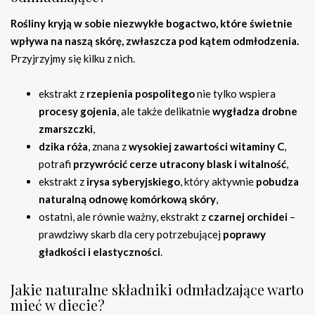
Rośliny kryją w sobie niezwykłe bogactwo, które świetnie
wpływa na naszą skórę, zwłaszcza pod kątem odmłodzenia.
Przyjrzyjmy się kilku z nich.
ekstrakt z
rzepienia pospolitego
nie tylko wspiera
procesy gojenia
, ale także delikatnie
wygładza drobne
zmarszczki
,
dzika róża
, znana z
wysokiej zawartości witaminy C
,
potrafi
przywrócić cerze utracony blask i witalność
,
ekstrakt z
irysa syberyjskiego
, który aktywnie
pobudza
naturalną odnowę komórkową skóry
,
ostatni, ale równie ważny, ekstrakt z
czarnej orchidei
–
prawdziwy skarb dla cery potrzebującej
poprawy
gładkości i elastyczności
.
Jakie naturalne składniki odmładzające warto
mieć w diecie?