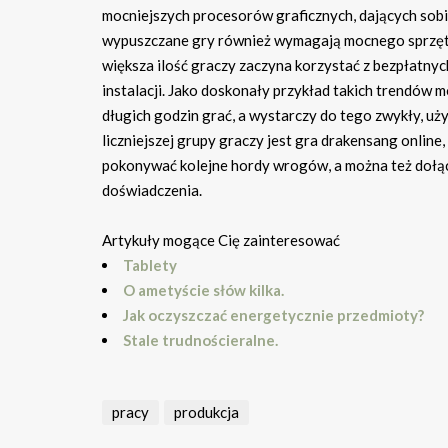
mocniejszych procesorów graficznych, dających sob
wypuszczane gry również wymagają mocnego sprzętu 
większa ilość graczy zaczyna korzystać z bezpłatnyc
instalacji. Jako doskonały przykład takich trendów
długich godzin grać, a wystarczy do tego zwykły, u
liczniejszej grupy graczy jest gra drakensang onlin
pokonywać kolejne hordy wrogów, a można też dołącz
doświadczenia.
Artykuły mogące Cię zainteresować
Tablety
O ametyście słów kilka.
Jak oczyszczać energetycznie przedmioty?
Stale trudnościeralne.
pracy
produkcja