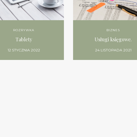
ROZRYWKA
BIZNES
Tablety
Usługi księgowe.
12 STYCZNIA 2022
24 LISTOPADA 2021