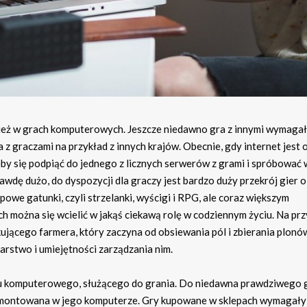
ież w grach komputerowych. Jeszcze niedawno gra z innymi wymaga
a z graczami na przykład z innych krajów. Obecnie, gdy internet jest
by się podpiąć do jednego z licznych serwerów z grami i spróbować 
wdę dużo, do dyspozycji dla graczy jest bardzo duży przekrój gier 
we gatunki, czyli strzelanki, wyścigi i RPG, ale coraz większym
ch można się wcielić w jakąś ciekawą rolę w codziennym życiu. Na pr
kującego farmera, który zaczyna od obsiewania pól i zbierania plonów
stwo i umiejętności zarządzania nim.
ętu komputerowego, służącego do grania. Do niedawna prawdziwego 
 zamontowana w jego komputerze. Gry kupowane w sklepach wymagały