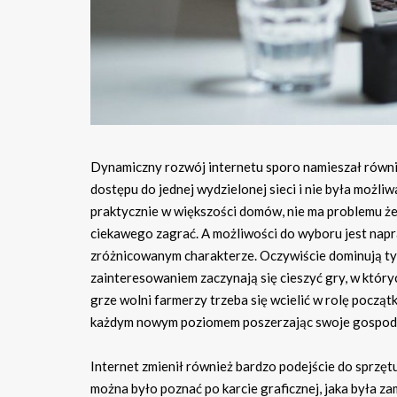
Dynamiczny rozwój internetu sporo namieszał równ
dostępu do jednej wydzielonej sieci i nie była możliw
praktycznie w większości domów, nie ma problemu że
ciekawego zagrać. A możliwości do wyboru jest napra
zróżnicowanym charakterze. Oczywiście dominują typo
zainteresowaniem zaczynają się cieszyć gry, w który
grze wolni farmerzy trzeba się wcielić w rolę począt
każdym nowym poziomem poszerzając swoje gospodar
Internet zmienił również bardzo podejście do sprz
można było poznać po karcie graficznej, jaka była