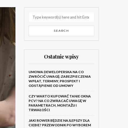
Ostatnie wpisy
UMOWA DEWELOPERSKA NA CO
ZWRÓCIĆ UWAGĘ: ZABEZPIECZENIA
WPŁAT, TERMINY, PROSPEKT I
ODSTĄPIENIE OD UMOWY
CZY WARTO KUPOWAĆ TANIE OKNA
PCV? NA CO ZWRACAĆ UWAGĘ W
PARAMETRACH, MONTAŻU I
TRWAŁOŚCI
JAKI ROWER BĘDZIE NAJLEPSZY DLA
CIEBIE? PRZEWODNIK PO WYBOREM