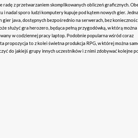
ie radę z przetwarzaniem skomplikowanych obliczeń graficznych. Ob
i nadal sporo ludzi komputery kupuje pod kątem nowych gier. Jedn
h gier java, dostępnych bezpośrednio na serwerach, bez koniecznośc
 może służyć gra herozero, będąca pełną przygodówką, w którą można
żywany w codziennej pracy laptop. Podobnie popularna wśród coraz
e, ta propozycja to z kolei świetna produkcja RPG, w której można sa
yć do jakiejś grupy innych uczestników i z nimi zdobywać kolejne 