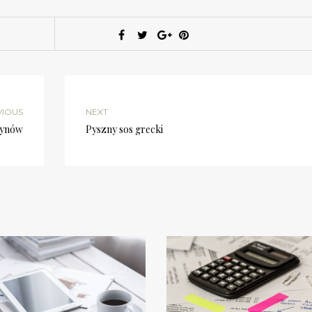
VIOUS
NEXT
zynów
Pyszny sos grecki