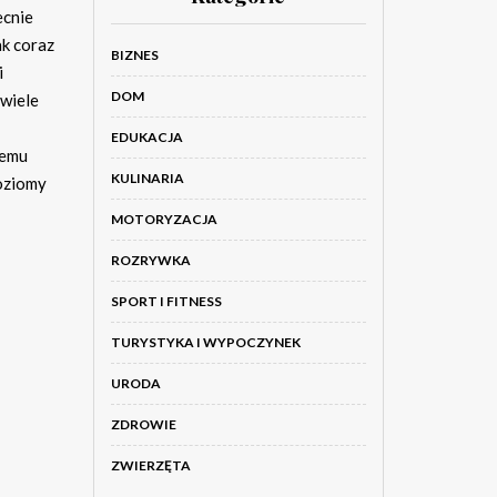
ecnie
ak coraz
BIZNES
i
DOM
 wiele
EDUKACJA
memu
KULINARIA
poziomy
MOTORYZACJA
ROZRYWKA
SPORT I FITNESS
TURYSTYKA I WYPOCZYNEK
URODA
ZDROWIE
ZWIERZĘTA