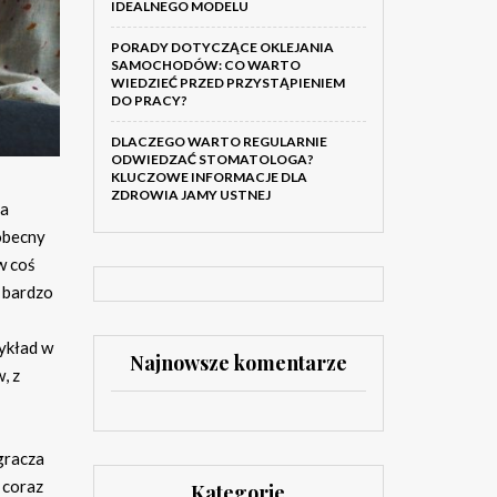
IDEALNEGO MODELU
PORADY DOTYCZĄCE OKLEJANIA
SAMOCHODÓW: CO WARTO
WIEDZIEĆ PRZED PRZYSTĄPIENIEM
DO PRACY?
DLACZEGO WARTO REGULARNIE
ODWIEDZAĆ STOMATOLOGA?
KLUCZOWE INFORMACJE DLA
ZDROWIA JAMY USTNEJ
ła
 obecny
w coś
o bardzo
zykład w
Najnowsze komentarze
, z
gracza
 coraz
Kategorie