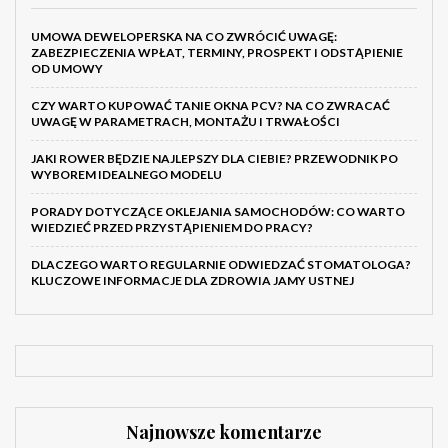
UMOWA DEWELOPERSKA NA CO ZWRÓCIĆ UWAGĘ:
ZABEZPIECZENIA WPŁAT, TERMINY, PROSPEKT I ODSTĄPIENIE
OD UMOWY
CZY WARTO KUPOWAĆ TANIE OKNA PCV? NA CO ZWRACAĆ
UWAGĘ W PARAMETRACH, MONTAŻU I TRWAŁOŚCI
JAKI ROWER BĘDZIE NAJLEPSZY DLA CIEBIE? PRZEWODNIK PO
WYBOREM IDEALNEGO MODELU
PORADY DOTYCZĄCE OKLEJANIA SAMOCHODÓW: CO WARTO
WIEDZIEĆ PRZED PRZYSTĄPIENIEM DO PRACY?
DLACZEGO WARTO REGULARNIE ODWIEDZAĆ STOMATOLOGA?
KLUCZOWE INFORMACJE DLA ZDROWIA JAMY USTNEJ
Najnowsze komentarze