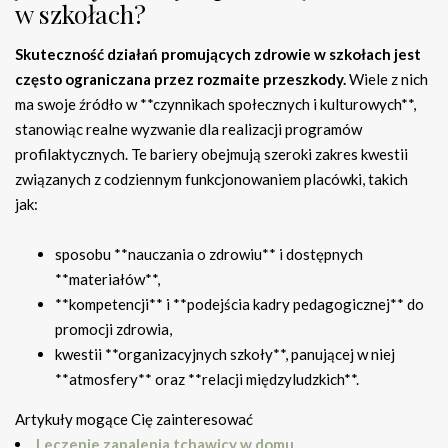
w szkołach?
Skuteczność działań promujących zdrowie w szkołach jest
często ograniczana przez rozmaite przeszkody.
Wiele z nich
ma swoje źródło w **czynnikach społecznych i kulturowych**,
stanowiąc realne wyzwanie dla realizacji programów
profilaktycznych. Te bariery obejmują szeroki zakres kwestii
związanych z codziennym funkcjonowaniem placówki, takich
jak:
sposobu **nauczania o zdrowiu** i dostępnych
**materiałów**,
**kompetencji** i **podejścia kadry pedagogicznej** do
promocji zdrowia,
kwestii **organizacyjnych szkoły**, panującej w niej
**atmosfery** oraz **relacji międzyludzkich**.
Artykuły mogące Cię zainteresować
Leczenie zapalenia tchawicy w domu.