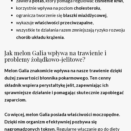
zawiera
potas
, który pomaga regulować
ciśnienie krwi
,
korzystnie wpływa na poziom
cholesterolu
,
ogranicza tworzenie się
blaszki miażdżycowej
,
wykazuje
właściwości przeciwzapalne
,
wszystkie te działania razem zmniejszają ryzyko rozwoju
chorób układu krążenia
.
Jak melon Galia wpływa na trawienie i
problemy żołądkowo-jelitowe?
Melon Galia znakomicie wpływa na nasze trawienie dzięki
dużej zawartości błonnika pokarmowego.
Ten cenny
składnik wspiera perystaltykę jelit, zapewniając ich
sprawniejsze działanie i pomagając skutecznie zapobiegać
zaparciom.
Co więcej, melon Galia posiada właściwości moczopędne.
Dzięki nim organizm efektywniej pozbywa się
nagromadzonych toksyn.
Regularne włączanie go do diety