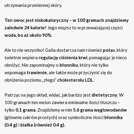
utrzymania promiennej skóry.
Ten owoc jest niskokaloryczny – w 100 gramach znajdziemy
zaledwie 24 kalorie!
Jego miąższ to w przeważającej części
woda, bo aż około 90%
.
Ale to nie wszystko! Galia dostarcza nam również
potas
, który
świetnie wspiera
regulację ciśnienia krwi
, pomagając je nieco
obniżyć. Nie zapominajmy o
błonniku
, który nie tylko
wspomaga
trawienie
, ale także może przyczynić się do
obniżenia poziomu „złego”
cholesterolu LDL
.
Patrząc na jego skład, widać, jak bardzo jest
dietetyczny
. W
100 gramach ten melon zawiera minimalne ilości tłuszczu –
tylko
0.1 grama
. Znajdziemy w nim
5.6 grama węglowodanów
(głównie cukrów prostych) oraz symboliczne ilości
błonnika
(0.4 g)
i
białka (również 0.4 g)
.