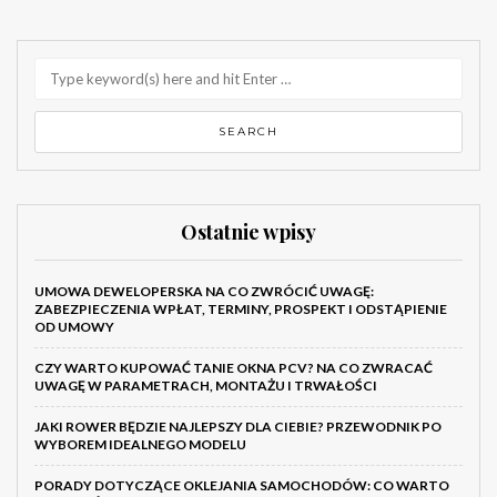
Ostatnie wpisy
UMOWA DEWELOPERSKA NA CO ZWRÓCIĆ UWAGĘ:
ZABEZPIECZENIA WPŁAT, TERMINY, PROSPEKT I ODSTĄPIENIE
OD UMOWY
CZY WARTO KUPOWAĆ TANIE OKNA PCV? NA CO ZWRACAĆ
UWAGĘ W PARAMETRACH, MONTAŻU I TRWAŁOŚCI
JAKI ROWER BĘDZIE NAJLEPSZY DLA CIEBIE? PRZEWODNIK PO
WYBOREM IDEALNEGO MODELU
PORADY DOTYCZĄCE OKLEJANIA SAMOCHODÓW: CO WARTO