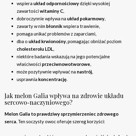
wspiera
układ odpornościowy
dzięki wysokiej
zawartości
witaminy C
,
dobroczynnie wpływa na
układ pokarmowy
,
zawarty w nim
błonnik
wspiera trawienie,
pomaga unikać problemów z zaparciami,
dba o
układ krwionośny
, pomagając obniżać poziom
cholesterolu LDL
,
niektóre badania wskazują na jego potencjalne
właściwości
przeciwnowotworowe
,
może pozytywnie wpływać na
nastrój
,
usprawnia
koncentrację
.
Jak melon Galia wpływa na zdrowie układu
sercowo-naczyniowego?
Melon Galia to prawdziwy sprzymierzeniec zdrowego
serca.
Ten soczysty owoc oferuje szereg korzyści: