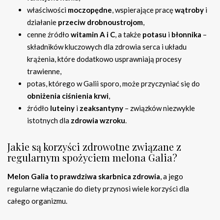
właściwości
moczopędne
, wspierające pracę
wątroby
i
działanie
przeciw drobnoustrojom
,
cenne źródło
witamin A i C
, a także
potasu
i
błonnika
–
składników kluczowych dla zdrowia serca i układu
krążenia, które dodatkowo usprawniają procesy
trawienne,
potas, którego w Galii sporo, może przyczyniać się do
obniżenia ciśnienia krwi
,
źródło
luteiny
i
zeaksantyny
– związków niezwykle
istotnych dla
zdrowia wzroku
.
Jakie są korzyści zdrowotne związane z
regularnym spożyciem melona Galia?
Melon Galia to prawdziwa skarbnica zdrowia
, a jego
regularne włączanie do diety przynosi wiele korzyści dla
całego organizmu.