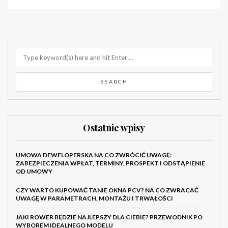
Ostatnie wpisy
UMOWA DEWELOPERSKA NA CO ZWRÓCIĆ UWAGĘ:
ZABEZPIECZENIA WPŁAT, TERMINY, PROSPEKT I ODSTĄPIENIE
OD UMOWY
CZY WARTO KUPOWAĆ TANIE OKNA PCV? NA CO ZWRACAĆ
UWAGĘ W PARAMETRACH, MONTAŻU I TRWAŁOŚCI
JAKI ROWER BĘDZIE NAJLEPSZY DLA CIEBIE? PRZEWODNIK PO
WYBOREM IDEALNEGO MODELU