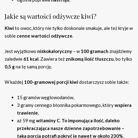
Jakie są wartości odżywcze kiwi?
Kiwi
to owoc, który nie tylko doskonale smakuje, ale też kryje w
sobie
cenne wartości odżywcze
.
Jest wyjątkowo
niskokaloryczny
– w
100 gramach
znajdziemy
zaledwie
61 kcal
. Zawiera też
znikomą ilość tłuszczu
, bo tylko
0,5 g
na tę samą porcję.
W każdej
100-gramowej porcji kiwi
dostarczysz sobie także:
15 gramów węglowodanów,
3 gramy cennego błonnika pokarmowego, który
wspiera
trawienie
,
aż 59 mg
witaminy C
.
To imponująca ilość, daleko
przekraczająca nasze dzienne zapotrzebowanie –
taka porcja potrafi pokryć je nawet w około 230%
,