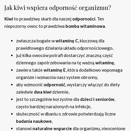
Jak kiwi wspiera odporność organizmu?
Kiwi
to prawdziwy skarb dla naszej
odporności
. Ten
niepozorny owoc to prawdziwa
bomba witaminowa
.
zwłaszcza bogate w
witaminę C
, kluczową dla
prawidłowego działania układu odpornościowego,
już kilka owoców potrafi dostarczyć znaczną część
dziennego zapotrzebowania na tę ważną
witaminę
,
zawiera także
witaminę E
, która dodatkowo wspomaga
organizm i wzmacnia nasz system obronny,
aby wzmocnić
odporność
, wystarczy włączyć do diety
zaledwie
dwa kiwi
dziennie,
jest to szczególnie korzystne dla
dzieci i seniorów
,
często bardziej narażonych na infekcje,
skuteczność w dbaniu o zdrowie potwierdzają liczne
badania naukowe
,
stanowi
naturalne wsparcie
dla organizmu, nieocenione