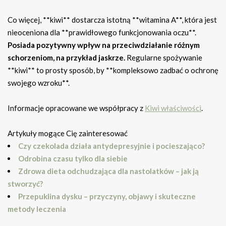
Co więcej, **kiwi** dostarcza istotną **witamina A**, która jest
nieoceniona dla **prawidłowego funkcjonowania oczu**.
Posiada pozytywny wpływ na przeciwdziałanie różnym
schorzeniom, na przykład jaskrze.
Regularne spożywanie
**kiwi** to prosty sposób, by **kompleksowo zadbać o ochronę
swojego wzroku**.
Informacje opracowane we współpracy z
Kiwi właściwości
.
Artykuły mogące Cię zainteresować
Czy czekolada działa antydepresyjnie i pocieszająco?
Odrobina czasu tylko dla siebie
Zdrowa dieta odchudzająca dla nastolatków – jak ją
stworzyć?
Przepuklina dysku – przyczyny, objawy i skuteczne
metody leczenia