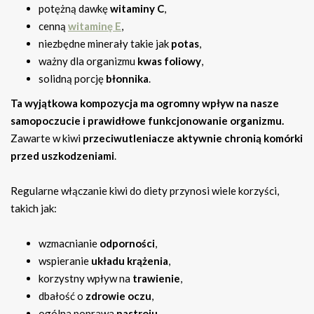
potężną dawkę
witaminy C
,
cenną
witaminę E
,
niezbędne minerały takie jak
potas
,
ważny dla organizmu
kwas foliowy
,
solidną porcję
błonnika
.
Ta wyjątkowa kompozycja ma ogromny wpływ na nasze
samopoczucie i prawidłowe funkcjonowanie organizmu.
Zawarte w kiwi
przeciwutleniacze aktywnie chronią komórki
przed uszkodzeniami
.
Regularne włączanie kiwi do diety przynosi wiele korzyści,
takich jak:
wzmacnianie
odporności
,
wspieranie
układu krążenia
,
korzystny wpływ na
trawienie
,
dbałość o
zdrowie oczu
,
ogólna poprawa
nastroju
.