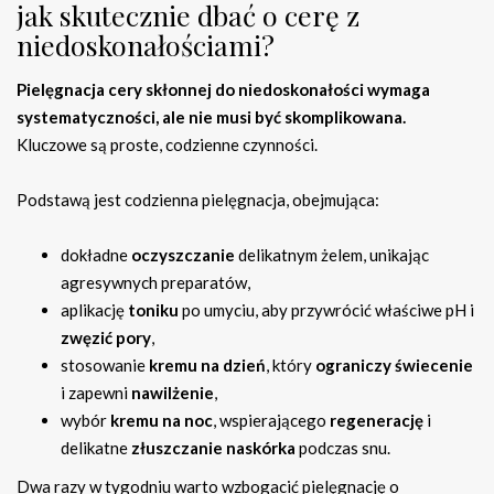
jak skutecznie dbać o cerę z
niedoskonałościami?
Pielęgnacja cery skłonnej do niedoskonałości wymaga
systematyczności, ale nie musi być skomplikowana.
Kluczowe są proste, codzienne czynności.
Podstawą jest codzienna pielęgnacja, obejmująca:
dokładne
oczyszczanie
delikatnym żelem, unikając
agresywnych preparatów,
aplikację
toniku
po umyciu, aby przywrócić właściwe pH i
zwęzić pory
,
stosowanie
kremu na dzień
, który
ograniczy świecenie
i zapewni
nawilżenie
,
wybór
kremu na noc
, wspierającego
regenerację
i
delikatne
złuszczanie naskórka
podczas snu.
Dwa razy w tygodniu warto wzbogacić pielęgnację o