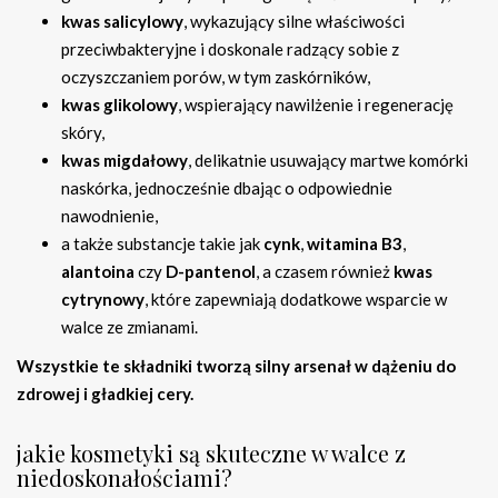
kwas salicylowy
, wykazujący silne właściwości
przeciwbakteryjne i doskonale radzący sobie z
oczyszczaniem porów, w tym zaskórników,
kwas glikolowy
, wspierający nawilżenie i regenerację
skóry,
kwas migdałowy
, delikatnie usuwający martwe komórki
naskórka, jednocześnie dbając o odpowiednie
nawodnienie,
a także substancje takie jak
cynk
,
witamina B3
,
alantoina
czy
D-pantenol
, a czasem również
kwas
cytrynowy
, które zapewniają dodatkowe wsparcie w
walce ze zmianami.
Wszystkie te składniki tworzą silny arsenał w dążeniu do
zdrowej i gładkiej cery.
jakie kosmetyki są skuteczne w walce z
niedoskonałościami?