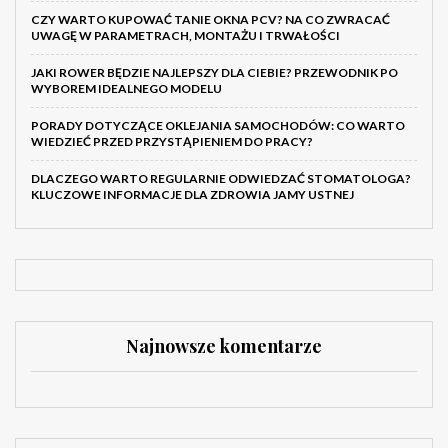
CZY WARTO KUPOWAĆ TANIE OKNA PCV? NA CO ZWRACAĆ
UWAGĘ W PARAMETRACH, MONTAŻU I TRWAŁOŚCI
JAKI ROWER BĘDZIE NAJLEPSZY DLA CIEBIE? PRZEWODNIK PO
WYBOREM IDEALNEGO MODELU
PORADY DOTYCZĄCE OKLEJANIA SAMOCHODÓW: CO WARTO
WIEDZIEĆ PRZED PRZYSTĄPIENIEM DO PRACY?
DLACZEGO WARTO REGULARNIE ODWIEDZAĆ STOMATOLOGA?
KLUCZOWE INFORMACJE DLA ZDROWIA JAMY USTNEJ
Najnowsze komentarze