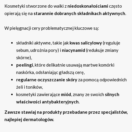
Kosmetyki stworzone do walki z
niedoskonałościami
często
opierają się na
starannie dobranych składnikach aktywnych
.
W pielęgnacji cery problematycznej kluczowe są:
składniki aktywne, takie jak
kwas salicylowy
(reguluje
sebum, udrożnia pory) i
niacynamid
(redukuje zmiany
skórne),
peelingi
, które delikatnie usuwają martwe komórki
naskórka, odsłaniając gładszą cerę,
regularne oczyszczanie skóry
za pomocą odpowiednich
żeli i toników,
kosmetyki zawierające
miód
, znany ze swoich
silnych
właściwości antybakteryjnych
.
Zawsze stawiaj na produkty przebadane przez specjalistów,
najlepiej dermatologów.