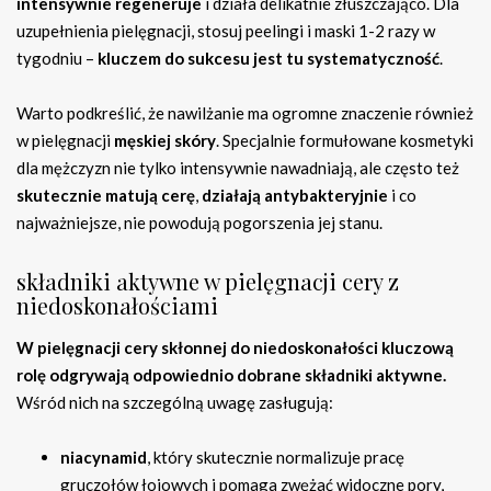
intensywnie regeneruje
i działa delikatnie złuszczająco. Dla
uzupełnienia pielęgnacji, stosuj peelingi i maski 1-2 razy w
tygodniu –
kluczem do sukcesu jest tu systematyczność
.
Warto podkreślić, że nawilżanie ma ogromne znaczenie również
w pielęgnacji
męskiej skóry
. Specjalnie formułowane kosmetyki
dla mężczyzn nie tylko intensywnie nawadniają, ale często też
skutecznie matują cerę
,
działają antybakteryjnie
i co
najważniejsze, nie powodują pogorszenia jej stanu.
składniki aktywne w pielęgnacji cery z
niedoskonałościami
W pielęgnacji cery skłonnej do niedoskonałości kluczową
rolę odgrywają odpowiednio dobrane składniki aktywne.
Wśród nich na szczególną uwagę zasługują:
niacynamid
, który skutecznie normalizuje pracę
gruczołów łojowych i pomaga zwężać widoczne pory,