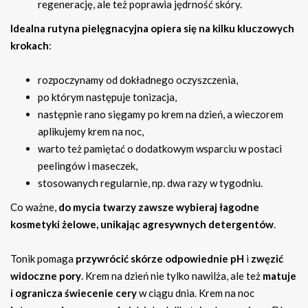
regenerację, ale też poprawia jędrność skóry.
Idealna rutyna pielęgnacyjna opiera się na kilku kluczowych
krokach
:
rozpoczynamy od dokładnego oczyszczenia,
po którym następuje tonizacja,
następnie rano sięgamy po krem na dzień, a wieczorem
aplikujemy krem na noc,
warto też pamiętać o dodatkowym wsparciu w postaci
peelingów i maseczek,
stosowanych regularnie, np. dwa razy w tygodniu.
Co ważne,
do mycia twarzy zawsze wybieraj łagodne
kosmetyki żelowe, unikając agresywnych detergentów
.
Tonik pomaga
przywrócić skórze odpowiednie pH
i
zwęzić
widoczne pory
. Krem na dzień nie tylko nawilża, ale też
matuje
i ogranicza świecenie cery
w ciągu dnia. Krem na noc