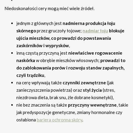
Niedoskonałości cery mogą mieć wiele źródeł.
jednym z głównych jest
nadmierna produkcja łoju
skórnego
przez gruczoły łojowe;
nadmiar łoju
blokuje
ujścia mieszków, co prowadzi do powstawania
zaskórników i wyprysków
,
inną częstą przyczyną jest
niewłaściwe rogowacenie
naskórka
w obrębie mieszków włosowych;
prowadzi to
do zablokowania porów i rozwoju stanów zapalnych,
czyli trądziku
,
na cerę wpływają także
czynniki zewnętrzne
(jak
zanieczyszczenia powietrza) oraz
styl życia
(stres,
niezdrowa dieta, brak snu, źle dobrane kosmetyki),
nie bez znaczenia są także
przyczyny wewnętrzne
, takie
jak predyspozycje genetyczne, zmiany hormonalne czy
osłabiona
bariera ochronna skóry
.