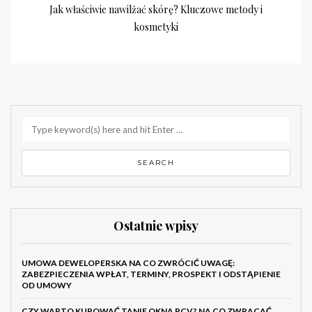
Jak właściwie nawilżać skórę? Kluczowe metody i
kosmetyki
Ostatnie wpisy
UMOWA DEWELOPERSKA NA CO ZWRÓCIĆ UWAGĘ:
ZABEZPIECZENIA WPŁAT, TERMINY, PROSPEKT I ODSTĄPIENIE
OD UMOWY
CZY WARTO KUPOWAĆ TANIE OKNA PCV? NA CO ZWRACAĆ