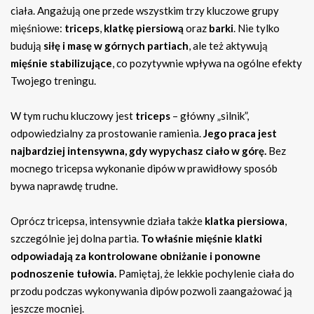
ciała. Angażują one przede wszystkim trzy kluczowe grupy
mięśniowe:
triceps
,
klatkę piersiową
oraz
barki
. Nie tylko
budują
siłę i masę w górnych partiach
, ale też aktywują
mięśnie stabilizujące
, co pozytywnie wpływa na ogólne efekty
Twojego treningu.
W tym ruchu kluczowy jest
triceps
– główny „silnik”,
odpowiedzialny za prostowanie ramienia.
Jego praca jest
najbardziej intensywna, gdy wypychasz ciało w górę.
Bez
mocnego tricepsa wykonanie dipów w prawidłowy sposób
bywa naprawdę trudne.
Oprócz tricepsa, intensywnie działa także
klatka piersiowa
,
szczególnie jej dolna partia.
To właśnie mięśnie klatki
odpowiadają za kontrolowane obniżanie i ponowne
podnoszenie tułowia.
Pamiętaj, że lekkie pochylenie ciała do
przodu podczas wykonywania dipów pozwoli zaangażować ją
jeszcze mocniej.